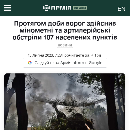
EN
Протягом доби ворог здійснив
мінометні та артилерійські
обстріли 107 населених пунктів
НОВИНИ
15 Липня 2023, 7:23
Прочитаєте за:
< 1
хв.
Слідкуйте за АрміяInform в Google