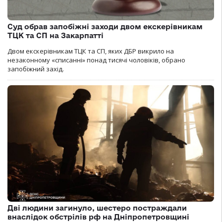
Суд обрав запобіжні заходи двом екскерівникам
ТЦК та СП на Закарпатті
Двом екскерівникам ТЦК та СП, яких ДБР викрило на
незаконному «списанні» понад тисячі чоловіків, обрано
запобіжний захід.
Дві людини загинуло, шестеро постраждали
внаслідок обстрілів рф на Дніпропетровщині