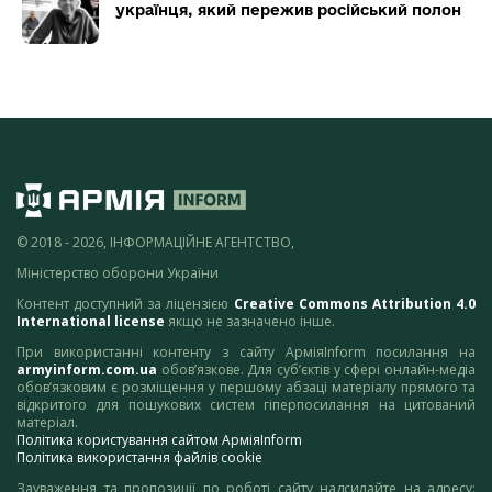
українця, який пережив російський полон
© 2018 - 2026, ІНФОРМАЦІЙНЕ АГЕНТСТВО,
Міністерство оборони України
Контент доступний за ліцензією
Creative Commons Attribution 4.0
International license
якщо не зазначено інше.
При використанні контенту з сайту АрміяInform посилання на
armyinform.com.ua
обов’язкове. Для суб’єктів у сфері онлайн-медіа
обов’язковим є розміщення у першому абзаці матеріалу прямого та
відкритого для пошукових систем гіперпосилання на цитований
матеріал.
Політика користування сайтом АрміяInform
Політика використання файлів cookie
Зауваження та пропозиції по роботі сайту надсилайте на адресу: