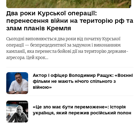
Два роки Курської операції:
перенесення війни на територію рф та
злам планів Кремля
Сьогодні виповнюється два роки від початку Курської
операції — безпрецедентної за задумом і виконанням
кампанії, яка перенесла бойові дії на територію держави-
агресора. Цей крок…
Актор і офіцер Володимир Ращук: «Воєнні
фільми не мають нічого спільного з
війною»
«Це зло має бути переможене»: історія
українця, який пережив російський полон