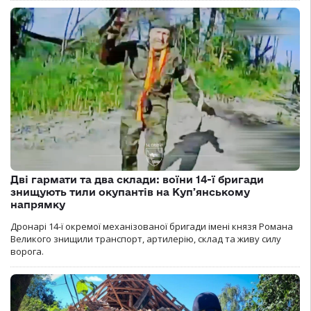
Дві гармати та два склади: воїни 14-ї бригади
знищують тили окупантів на Купʼянському
напрямку
Дронарі 14-ї окремої механізованої бригади імені князя Романа
Великого знищили транспорт, артилерію, склад та живу силу
ворога.