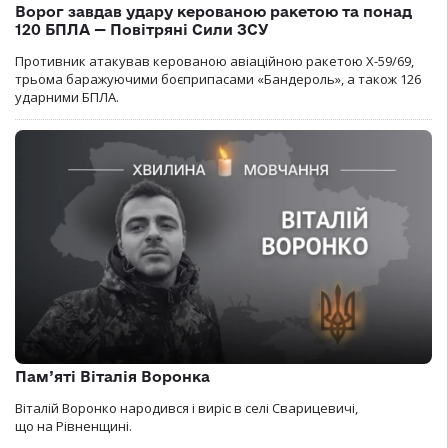
Ворог завдав удару керованою ракетою та понад
120 БПЛА — Повітряні Сили ЗСУ
Противник атакував керованою авіаційною ракетою Х-59/69,
трьома баражуючими боєприпасами «Бандероль», а також 126
ударними БПЛА.
Пам’яті Віталія Воронка
Віталій Воронко народився і виріс в селі Сварицевичі,
що на Рівненщині.