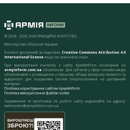
© 2018 - 2026, ІНФОРМАЦІЙНЕ АГЕНТСТВО,
Міністерство оборони України
Контент доступний за ліцензією
Creative Commons Attribution 4.0
International license
якщо не зазначено інше.
При використанні контенту з сайту АрміяInform посилання на
armyinform.com.ua
обов’язкове. Для суб’єктів у сфері онлайн-медіа
обов’язковим є розміщення у першому абзаці матеріалу прямого та
відкритого для пошукових систем гіперпосилання на цитований
матеріал.
Політика користування сайтом АрміяInform
Політика використання файлів cookie
Зауваження та пропозиції по роботі сайту надсилайте на адресу:
webmaster@armyinform.com.ua