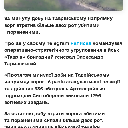
За минулу добу на Таврійському напрямку
ворг втратив більше двох рот убитими
і пораненими.
Про це у своєму Telegram
написав
командувач
оперативно-стратегічного угруповання військ
«Таврія» бригадний генерал Олександр
Тарнавський.
«Протягом минулої доби на Таврійському
напрямку ворог 16 разів атакував наші позиції
та здійснив 536 обстрілів. Артилерійські
підрозділи Сил оборони виконали 1296
вогневих завдань.
За останню добу втрати ворога вбитими
та пораненими склали більше двох рот.
Знищено 6 одиниць військової техніки