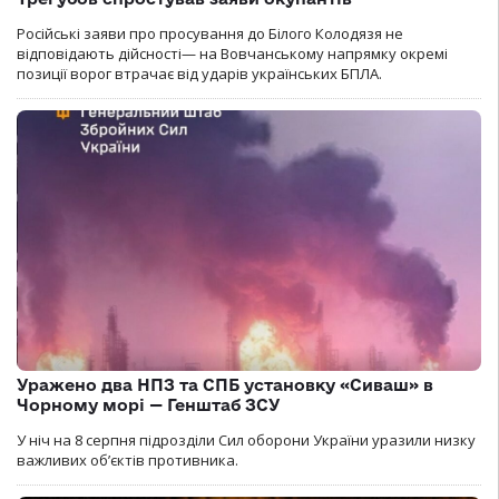
Російські заяви про просування до Білого Колодязя не
відповідають дійсності— на Вовчанському напрямку окремі
позиції ворог втрачає від ударів українських БПЛА.
Уражено два НПЗ та СПБ установку «Сиваш» в
Чорному морі — Генштаб ЗСУ
У ніч на 8 серпня підрозділи Сил оборони України уразили низку
важливих об’єктів противника.