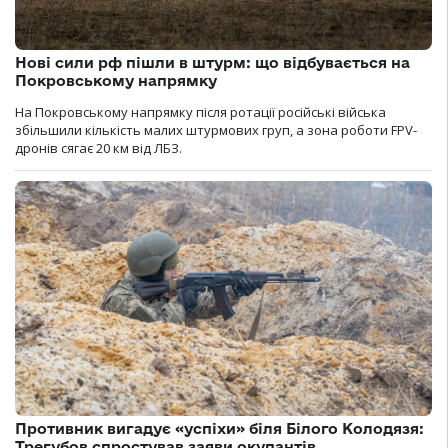
Нові сили рф пішли в штурм: що відбувається на
Покровському напрямку
На Покровському напрямку після ротації російські війська
збільшили кількість малих штурмових груп, а зона роботи FPV-
дронів сягає 20 км від ЛБЗ.
Противник вигадує «успіхи» біля Білого Колодязя:
Трегубов спростував заяви окупантів