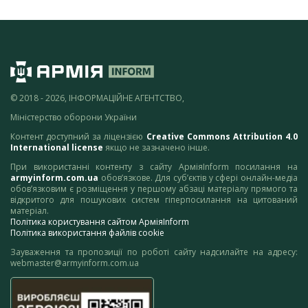
© 2018 - 2026, ІНФОРМАЦІЙНЕ АГЕНТСТВО,
Міністерство оборони України
Контент доступний за ліцензією
Creative Commons Attribution 4.0
International license
якщо не зазначено інше.
При використанні контенту з сайту АрміяInform посилання на
armyinform.com.ua
обов’язкове. Для суб’єктів у сфері онлайн-медіа
обов’язковим є розміщення у першому абзаці матеріалу прямого та
відкритого для пошукових систем гіперпосилання на цитований
матеріал.
Політика користування сайтом АрміяInform
Політика використання файлів cookie
Зауваження та пропозиції по роботі сайту надсилайте на адресу:
webmaster@armyinform.com.ua