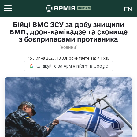
EN
Бійці ВМС ЗСУ за добу знищили
БМП, дрон-камікадзе та сховище
з боєприпасами противника
НОВИНИ
15 Липня 2023, 13:33
Прочитаєте за:
< 1
хв.
Слідкуйте за АрміяInform в Google