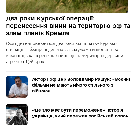
Два роки Курської операції:
перенесення війни на територію рф та
злам планів Кремля
Сьогодні виповнюється два роки від початку Курської
операції — безпрецедентної за задумом і виконанням
кампанії, яка перенесла бойові дії на територію держави-
агресора. Цей крок…
Актор і офіцер Володимир Ращук: «Воєнні
фільми не мають нічого спільного з
війною»
«Це зло має бути переможене»: історія
українця, який пережив російський полон