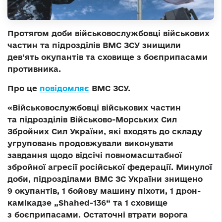
Протягом доби військовослужбовці військових
частин та підрозділів ВМС ЗСУ знищили
дев’ять окупантів та сховище з боєприпасами
противника.
Про це
повідомляє
ВМС ЗСУ.
«Військовослужбовці військових частин
та підрозділів Військово-Морських Сил
Збройних Сил України, які входять до складу
угруповань продовжували виконувати
завдання щодо відсічі повномасштабної
збройної агресії російської федерації. Минулої
доби, підрозділами ВМС ЗС України знищено
9 окупантів, 1 бойову машину піхоти, 1 дрон-
камікадзе „Shahed-136“ та 1 сховище
з боєприпасами. Остаточні втрати ворога