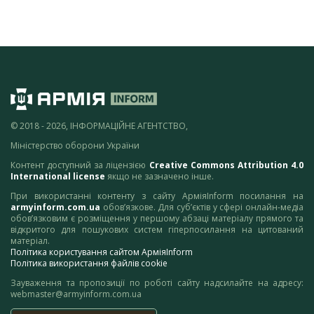
© 2018 - 2026, ІНФОРМАЦІЙНЕ АГЕНТСТВО,
Міністерство оборони України
Контент доступний за ліцензією
Creative Commons Attribution 4.0
International license
якщо не зазначено інше.
При використанні контенту з сайту АрміяInform посилання на
armyinform.com.ua
обов’язкове. Для суб’єктів у сфері онлайн-медіа
обов’язковим є розміщення у першому абзаці матеріалу прямого та
відкритого для пошукових систем гіперпосилання на цитований
матеріал.
Політика користування сайтом АрміяInform
Політика використання файлів cookie
Зауваження та пропозиції по роботі сайту надсилайте на адресу:
webmaster@armyinform.com.ua