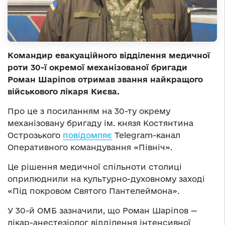
Командир евакуаційного відділення медичної
роти 30-ї окремої механізованої бригади
Роман Шаріпов отримав звання найкращого
військового лікаря Києва.
Про це з посиланням на 30-ту окрему
механізовану бригаду ім. князя Костянтина
Острозького
повідомляє
Telegram-канал
Оперативного командування «Північ».
Це рішення медичної спільноти столиці
оприлюднили на культурно-духовному заході
«Під покровом Святого Пантелеймона».
У 30-й ОМБ зазначили, що Роман Шаріпов —
лікар-анестезіолог відділення інтенсивної