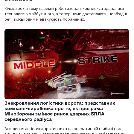
Кілька років тому наземні роботизовані комплекси здавалися
технологією майбутнього, а тепер ними доставляють необхідні
речі військовим й евакуюють поранених.
Знекровлення логістики ворога: представник
компанії-виробника про те, як програма
Міноборони змінює ринок ударних БПЛА
середнього радіуса
Знищення логістики противника на оперативній глибині стає
одним із ключових напрямів розвитку українських безпілотних