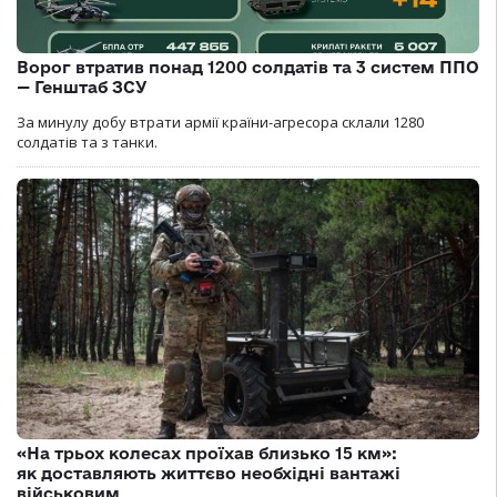
Ворог втратив понад 1200 солдатів та 3 систем ППО
— Генштаб ЗСУ
За минулу добу втрати армії країни-агресора склали 1280
солдатів та з танки.
«На трьох колесах проїхав близько 15 км»:
як доставляють життєво необхідні вантажі
військовим