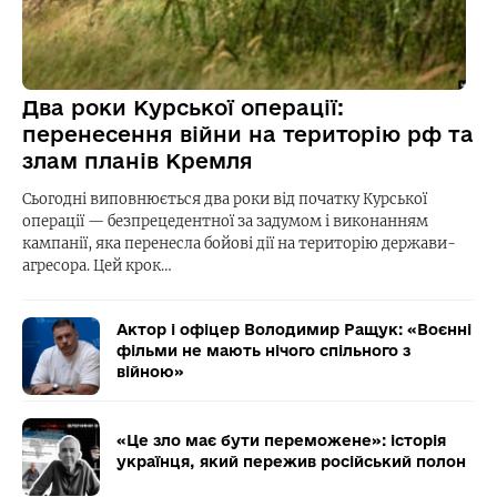
Два роки Курської операції:
перенесення війни на територію рф та
злам планів Кремля
Сьогодні виповнюється два роки від початку Курської
операції — безпрецедентної за задумом і виконанням
кампанії, яка перенесла бойові дії на територію держави-
агресора. Цей крок…
Актор і офіцер Володимир Ращук: «Воєнні
фільми не мають нічого спільного з
війною»
«Це зло має бути переможене»: історія
українця, який пережив російський полон