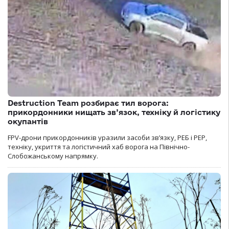
Destruction Team розбирає тил ворога:
прикордонники нищать зв’язок, техніку й логістику
окупантів
FPV-дрони прикордонників уразили засоби зв’язку, РЕБ і РЕР,
техніку, укриття та логістичний хаб ворога на Північно-
Слобожанському напрямку.