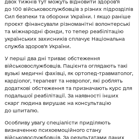
двох тижнів тут можуть відновити здоров’я
до 100 військовослужбовців з різних підрозділів
Сил безпеки та оборони України. І якщо раніше
проєкт фінансували різноманітні волонтерські
та міжнародні фонди, то тепер реабілітацію
українських захисників сплачує Національна
служба здоров’я України.
У перші два дні триває обстеження
військовослужбовців. Пацієнта оглядають такі
вузькі медичні фахівці, як ортопед-травматолог,
кардіолог, терапевт та невролог, які роблять
додаткові обстеження та призначають курс для
подальшої реабілітації. За наявності інших
скарг людина вирушає на консультацію
до шпиталю.
Особливу увагу спеціалісти приділяють
визначенню психоемоційного стану
військовослужбовців. За результатами даних