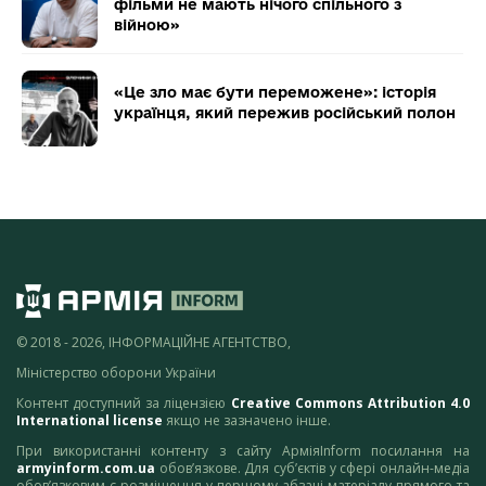
фільми не мають нічого спільного з
війною»
«Це зло має бути переможене»: історія
українця, який пережив російський полон
© 2018 - 2026, ІНФОРМАЦІЙНЕ АГЕНТСТВО,
Міністерство оборони України
Контент доступний за ліцензією
Creative Commons Attribution 4.0
International license
якщо не зазначено інше.
При використанні контенту з сайту АрміяInform посилання на
armyinform.com.ua
обов’язкове. Для суб’єктів у сфері онлайн-медіа
обов’язковим є розміщення у першому абзаці матеріалу прямого та