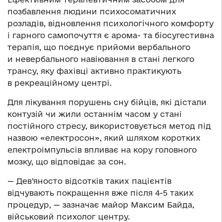
позбавлення людини психосоматичних
розладів, відновлення психологічного комфорту
і гарного самопочуття є арома- та біосугестивна
терапія, що поєднує прийоми вербального
и невербального навіювання в стані легкого
трансу, яку фахівці активно практикують
в рекреаційному центрі.
Для лікування порушень сну бійців, які дістали
контузій чи жили останнім часом у стані
постійного стресу, використовується метод під
назвою «електросон», який шляхом коротких
електроімпульсів впливає на кору головного
мозку, що відповідає за сон.
— Дев’яносто відсотків таких пацієнтів
відчувають покращення вже після 4-5 таких
процедур, — зазначає майор Максим Байда,
військовий психолог центру.