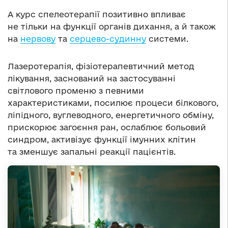
А курс спелеотерапії позитивно впливає
не тільки на функції органів дихання, а й також
на
нервову
та
серцево-судинну
системи.
Лазеротерапія, фізіотерапевтичний метод
лікування, заснований на застосуванні
світлового променю з певними
характеристиками, посилює процеси білкового,
ліпідного, вуглеводного, енергетичного обміну,
прискорює загоєння ран, ослаблює больовий
синдром, активізує функції імунних клітин
та зменшує запальні реакції пацієнтів.