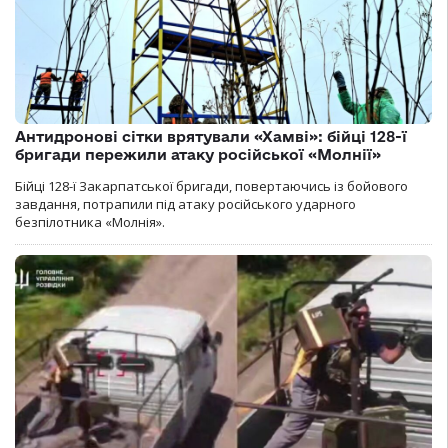
Антидронові сітки врятували «Хамві»: бійці 128-ї
бригади пережили атаку російської «Молнії»
Бійці 128-ї Закарпатської бригади, повертаючись із бойового
завдання, потрапили під атаку російського ударного
безпілотника «Молнія».