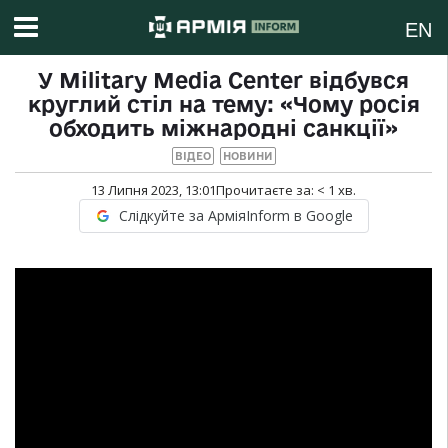
EN
У Military Media Center відбувся
круглий стіл на тему: «Чому росія
обходить міжнародні санкції»
ВІДЕО
НОВИНИ
13 Липня 2023, 13:01
Прочитаєте за:
< 1
хв.
Слідкуйте за АрміяInform в Google