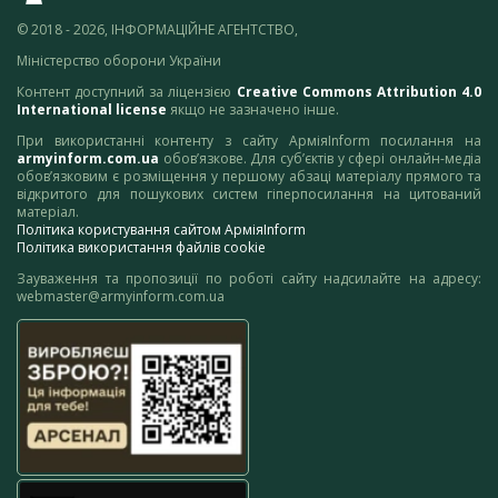
© 2018 - 2026, ІНФОРМАЦІЙНЕ АГЕНТСТВО,
Міністерство оборони України
Контент доступний за ліцензією
Creative Commons Attribution 4.0
International license
якщо не зазначено інше.
При використанні контенту з сайту АрміяInform посилання на
armyinform.com.ua
обов’язкове. Для суб’єктів у сфері онлайн-медіа
обов’язковим є розміщення у першому абзаці матеріалу прямого та
відкритого для пошукових систем гіперпосилання на цитований
матеріал.
Політика користування сайтом АрміяInform
Політика використання файлів cookie
Зауваження та пропозиції по роботі сайту надсилайте на адресу:
webmaster@armyinform.com.ua