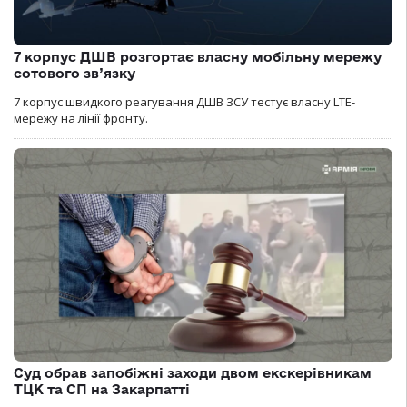
7 корпус ДШВ розгортає власну мобільну мережу
сотового зв’язку
7 корпус швидкого реагування ДШВ ЗСУ тестує власну LTE-
мережу на лінії фронту.
Суд обрав запобіжні заходи двом екскерівникам
ТЦК та СП на Закарпатті