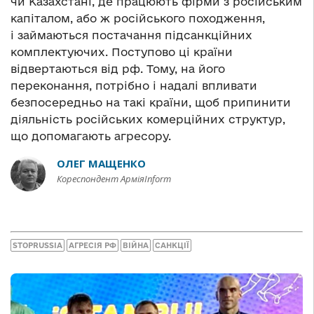
чи Казахстані, де працюють фірми з російським
капіталом, або ж російського походження,
і займаються постачання підсанкційних
комплектуючих. Поступово ці країни
відвертаються від рф. Тому, на його
переконання, потрібно і надалі впливати
безпосередньо на такі країни, щоб припинити
діяльність російських комерційних структур,
що допомагають агресору.
ОЛЕГ МАЩЕНКО
Кореспондент АрміяInform
STOPRUSSIA
АГРЕСІЯ РФ
ВІЙНА
САНКЦІЇ