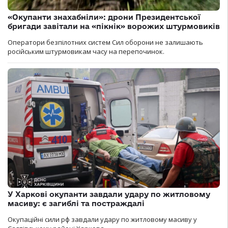
«Окупанти знахабніли»: дрони Президентської
бригади завітали на «пікнік» ворожих штурмовиків
Оператори безпілотних систем Сил оборони не залишають
російським штурмовикам часу на перепочинок.
У Харкові окупанти завдали удару по житловому
масиву: є загиблі та постраждалі
Окупаційні сили рф завдали удару по житловому масиву у