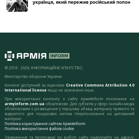
українця, який пережив російський полон
© 2018 - 2026, ІНФОРМАЦІЙНЕ АГЕНТСТВО,
Міністерство оборони України
Контент доступний за ліцензією
Creative Commons Attribution 4.0
International license
якщо не зазначено інше.
При використанні контенту з сайту АрміяInform посилання на
armyinform.com.ua
обов’язкове. Для суб’єктів у сфері онлайн-медіа
обов’язковим є розміщення у першому абзаці матеріалу прямого та
відкритого для пошукових систем гіперпосилання на цитований
матеріал.
Політика користування сайтом АрміяInform
Політика використання файлів cookie
Зауваження та пропозиції по роботі сайту надсилайте на адресу: