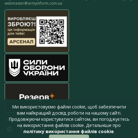
webmaster@armyinform.com.ua
Ми використовуємо файли cookie, щоб забезпечити
вам найкращий досвід роботи на нашому сайті.
Продовжуючи користуватися сайтом, ви погоджуєтесь
press@armyinform.com.ua
на використання файлів cookie. Детальніше про
політику використання файлів cookie
.