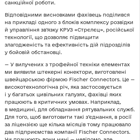
санкційної роботи.
Відповідними висновками фахівець поділився
на прикладі одного з блоків комплексу розвідки
й управління зв’язку КРУЗ «Стрєлєц», російської
технології, що дозволяє підвищити
злагодженість та ефективність дій підрозділів
у бойовій обстановці.
— У вилучених з трофейної техніки елементах
ми виявили штекерні конектори, виготовлені
швейцарською фірмою Fischer Connectors. Це —
високотехнологічна річ, яка застосовується
і у багатьох цивільних галузях, фахівці яких
працюють в критичних умовах. Наприклад,
в медицині, для обладнання рятувальних служб.
Для того, щоб виготовити такі з’єднання, в росії
за ліцензією ще кілька місяців тому працювало
два підприємства компанії Fischer Connectors.
Чи працюють вони нині — невідомо, але