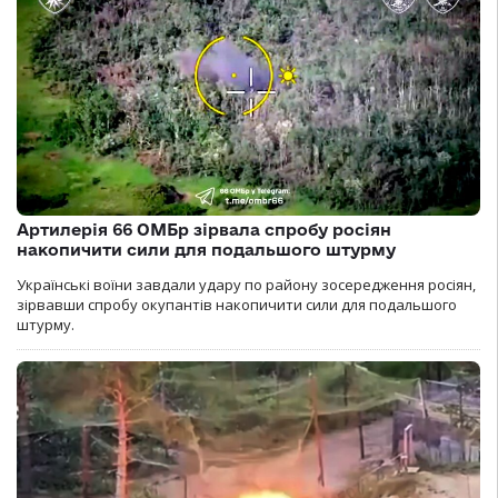
Артилерія 66 ОМБр зірвала спробу росіян
накопичити сили для подальшого штурму
Українські воїни завдали удару по району зосередження росіян,
зірвавши спробу окупантів накопичити сили для подальшого
штурму.