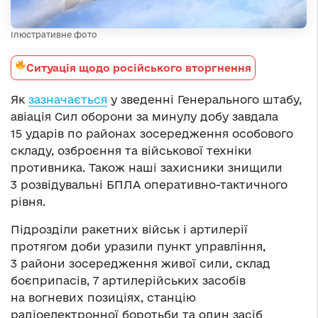
Ілюстративне фото
Ситуація щодо російського вторгнення
Як
зазначається
у зведенні Генерального штабу,
авіація
С
ил оборони за минулу добу завдала
15 ударів по районах зосередження особового
складу, озброєння та військової техніки
противника. Також наші захисники знищили
3 розвідувальн
і
БПЛА оперативно-тактичного
рівня.
Підрозділи ракетних військ і артилерії
протягом доби уразили пункт управління,
3 райони зосередження живої сили, склад
боєприпасів, 7 артилерійських засобів
на вогневих позиціях, станцію
радіоелектронної боротьби та один засіб