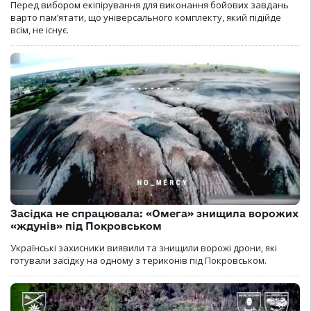
Перед вибором екіпірування для виконання бойових завдань
варто пам’ятати, що універсального комплекту, який підійде
всім, не існує.
Засідка не спрацювала: «Омега» знищила ворожих
«ждунів» під Покровськом
Українські захисники виявили та знищили ворожі дрони, які
готували засідку на одному з териконів під Покровськом.