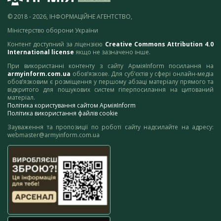
© 2018 - 2026, ІНФОРМАЦІЙНЕ АГЕНТСТВО,
Міністерство оборони України
Контент доступний за ліцензією
Creative Commons Attribution 4.0
International license
якщо не зазначено інше.
При використанні контенту з сайту АрміяInform посилання на
armyinform.com.ua
обов’язкове. Для суб’єктів у сфері онлайн-медіа
обов’язковим є розміщення у першому абзаці матеріалу прямого та
відкритого для пошукових систем гіперпосилання на цитований
матеріал.
Політика користування сайтом АрміяInform
Політика використання файлів cookie
Зауваження та пропозиції по роботі сайту надсилайте на адресу:
webmaster@armyinform.com.ua