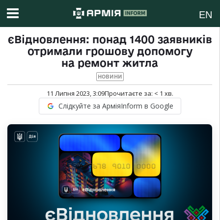
EN
єВідновлення: понад 1400 заявників
отримали грошову допомогу
на ремонт житла
НОВИНИ
11 Липня 2023, 3:09
Прочитаєте за:
< 1
хв.
Слідкуйте за АрміяInform в Google