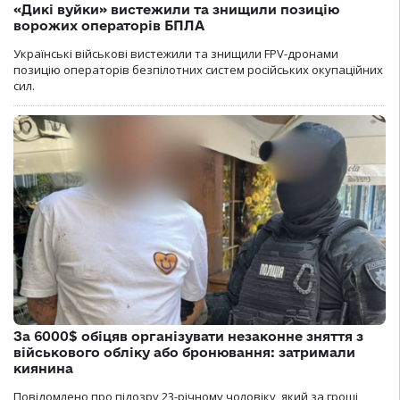
«Дикі вуйки» вистежили та знищили позицію
ворожих операторів БПЛА
Українські військові вистежили та знищили FPV-дронами
позицію операторів безпілотних систем російських окупаційних
сил.
За 6000$ обіцяв організувати незаконне зняття з
військового обліку або бронювання: затримали
киянина
Повідомлено про підозру 23-річному чоловіку, який за гроші