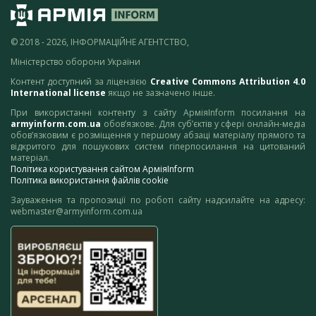
© 2018 - 2026, ІНФОРМАЦІЙНЕ АГЕНТСТВО,
Міністерство оборони України
Контент доступний за ліцензією
Creative Commons Attribution 4.0
International license
якщо не зазначено інше.
При використанні контенту з сайту АрміяInform посилання на
armyinform.com.ua
обов’язкове. Для суб’єктів у сфері онлайн-медіа
обов’язковим є розміщення у першому абзаці матеріалу прямого та
відкритого для пошукових систем гіперпосилання на цитований
матеріал.
Політика користування сайтом АрміяInform
Політика використання файлів cookie
Зауваження та пропозиції по роботі сайту надсилайте на адресу:
webmaster@armyinform.com.ua