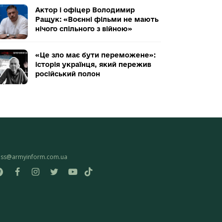
Актор і офіцер Володимир
Ращук: «Воєнні фільми не мають
нічого спільного з війною»
«Це зло має бути переможене»:
історія українця, який пережив
російський полон
ess@armyinform.com.ua