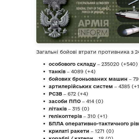
Загальні бойові втрати противника з 24
особового складу ‒
235020 (+540)
танків ‒
4089 (+4)
бойових броньованих машин ‒
79
артилерійських систем ‒
4385 (+
РСЗВ ‒
672 (+4)
засоби ППО ‒
414 (0)
літаків ‒
315 (0)
гелікоптерів ‒
310 (+1)
БПЛА оперативно-тактичного рів
крилаті ракети ‒
1271 (0)
кораблі / катери ‒
18 (0)