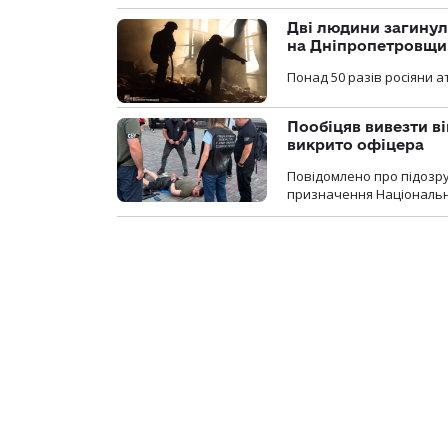
Дві людини загинул
на Дніпропетровщи
Понад 50 разів росіяни 
Пообіцяв вивезти ві
викрито офіцера
Повідомлено про підозр
призначення Національної 