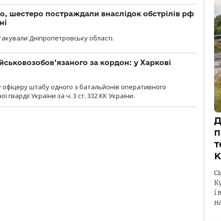
о, шестеро постраждали внаслідок обстрілів рф
ні
атакували Дніпропетровську області.
йськовозобов’язаного за кордон: у Харкові
у офіцеру штабу одного з батальйонів оперативного
гвардії України за ч. 3 ст. 332 КК України.
Д
п
т
К
С
К
і 
н