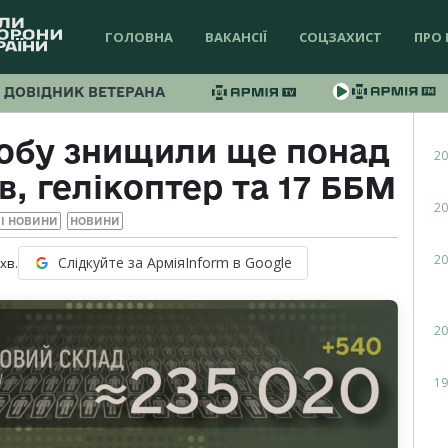
ГОЛОВНА
ВАКАНСІЇ
СОЦЗАХИСТ
ПРО 
ДОВІДНИК ВЕТЕРАНА
добу знищили ще понад
20
в, гелікоптер та 17 ББМ
20
І НОВИНИ
НОВИНИ
20
Слідкуйте за АрміяInform в Google
хв.
20
19