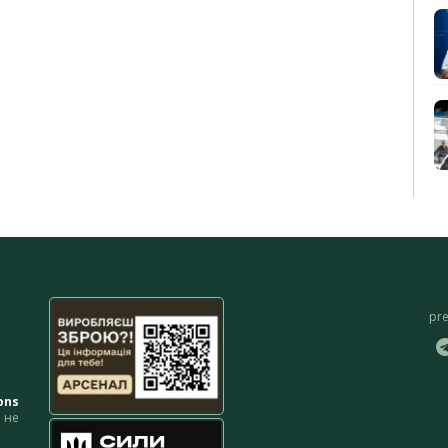
pr
ons
не