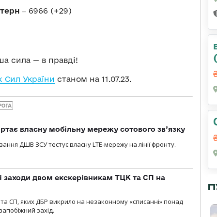
стерн ‒
6966 (+29)
а сила — в правді!
 Сил України
станом на 11.07.23.
РОГА
ртає власну мобільну мережу сотового зв’язку
вання ДШВ ЗСУ тестує власну LTE-мережу на лінії фронту.
і заходи двом екскерівникам ТЦК та СП на
П
та СП, яких ДБР викрило на незаконному «списанні» понад
 запобіжний захід.