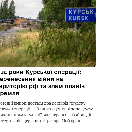
ва роки Курської операції:
еренесення війни на
ериторію рф та злам планів
ремля
ьогодні виповнюється два роки від початку
урської операції — безпрецедентної за задумом
виконанням кампанії, яка перенесла бойові дії
а територію держави-агресора. Цей крок…