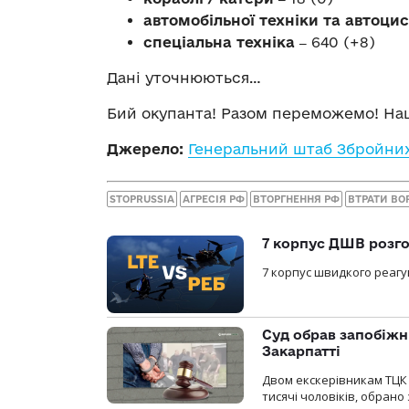
автомобільної техніки та автоци
спеціальна техніка ‒
640 (+8)
Дані уточнюються…
Бий окупанта! Разом переможемо! Наш
Джерело:
Генеральний штаб Збройних
STOPRUSSIA
АГРЕСІЯ РФ
ВТОРГНЕННЯ РФ
ВТРАТИ ВО
7 корпус ДШВ розго
7 корпус швидкого реагу
Суд обрав запобіжн
Закарпатті
Двом екскерівникам ТЦК 
тисячі чоловіків, обрано