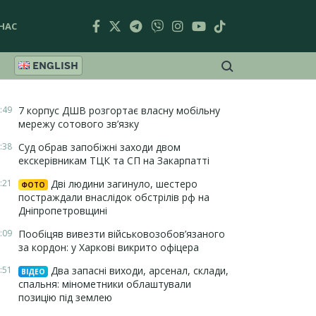
НАС
ENGLISH
:49
7 корпус ДШВ розгортає власну мобільну
мережу сотового зв’язку
:38
Суд обрав запобіжні заходи двом
екскерівникам ТЦК та СП на Закарпатті
:21
Дві людини загинуло, шестеро
ФОТО
постраждали внаслідок обстрілів рф на
Дніпропетровщині
:09
Пообіцяв вивезти військовозобов’язаного
за кордон: у Харкові викрито офіцера
:51
Два запасні виходи, арсенал, склади,
ВІДЕО
спальня: мінометники облаштували
позицію під землею