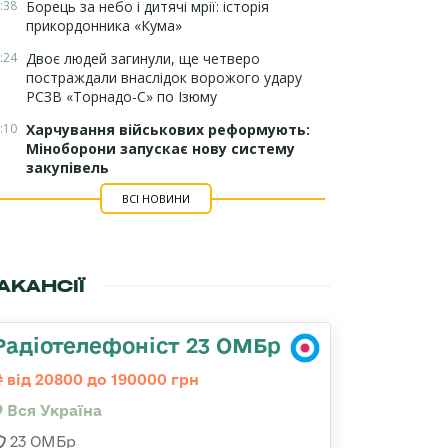
:38
Борець за небо і дитячі мрії: історія
прикордонника «Кума»
:24
Двоє людей загинули, ще четверо
постраждали внаслідок ворожого удару
РСЗВ «Торнадо-С» по Ізюму
:10
Харчування військових реформують:
Міноборони запускає нову систему
закупівель
ВСІ НОВИНИ
АКАНСІЇ
Радіотелефоніст 23 ОМБр
від 20800 до 190000 грн
Вся Україна
23 ОМБр