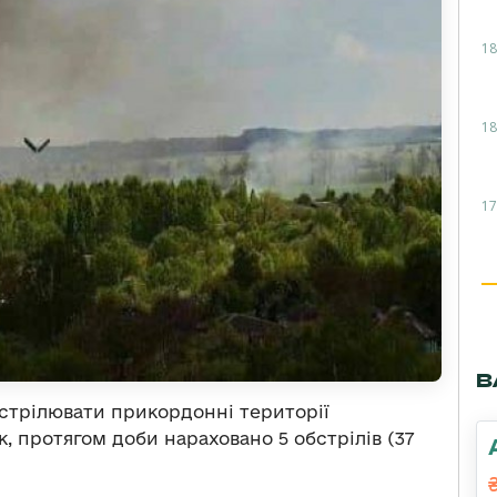
18
18
17
В
стрілювати прикордонні території
к, протягом доби нараховано 5 обстрілів (37