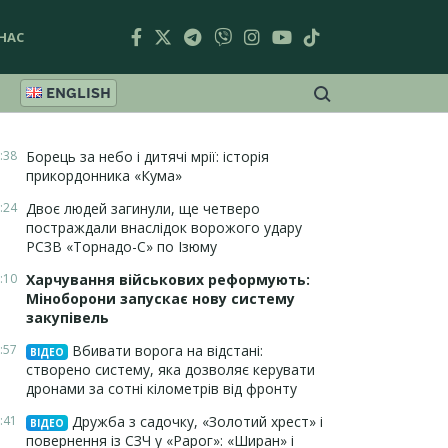
НАС
ENGLISH
:38
Борець за небо і дитячі мрії: історія
прикордонника «Кума»
:24
Двоє людей загинули, ще четверо
постраждали внаслідок ворожого удару
РСЗВ «Торнадо-С» по Ізюму
:10
Харчування військових реформують:
Міноборони запускає нову систему
закупівель
:57
Вбивати ворога на відстані:
ВІДЕО
створено систему, яка дозволяє керувати
дронами за сотні кілометрів від фронту
:41
Дружба з садочку, «Золотий хрест» і
ВІДЕО
повернення із СЗЧ у «Рарог»: «Ширан» і