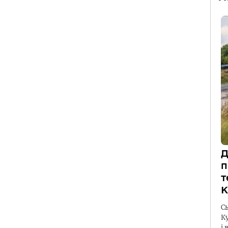
Д
п
т
К
С
К
і 