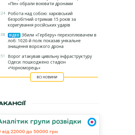
«Пін» обрали воювати дронами
:24
Робота над собою: харківський
безробітний отримав 15 років за
коригування російських ударів
:08
Збили «Герберу» перехоплювачем в
ВІДЕО
лоб: 1020-й полк показав унікальне
знищення ворожого дрона
:51
Ворог атакував цивільну інфраструктуру
Одеси: пошкоджено стадіон
«Чорноморець»
ВСІ НОВИНИ
АКАНСІЇ
Аналітик групи розвідки
від 22000 до 50000 грн