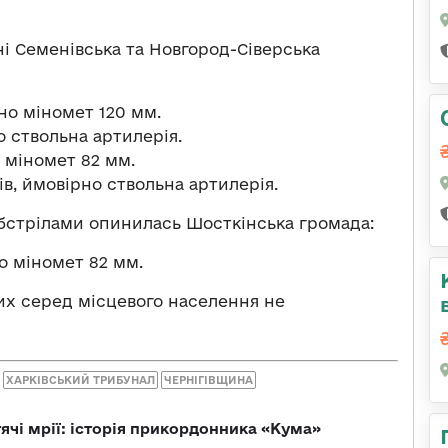
і Семенівська та Новгород-Сіверська
но міномет 120 мм.
о ствольна артилерія.
 міномет 82 мм.
в, ймовірно ствольна артилерія.
бстрілами опинилась Шосткінська громада:
о міномет 82 мм.
их серед місцевого населення не
ХАРКІВСЬКИЙ ТРИБУНАЛ
ЧЕРНІГІВЩИНА
тячі мрії: історія прикордонника «Кума»