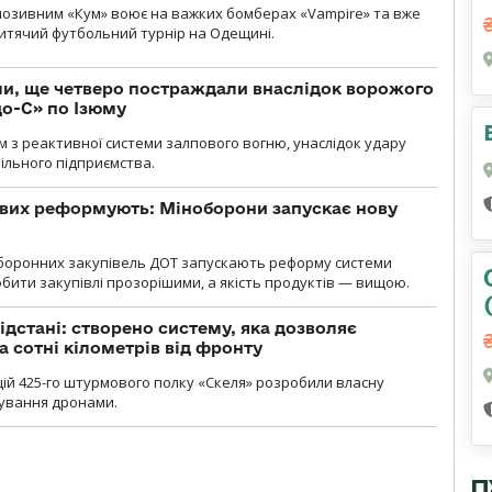
позивним «Кум» воює на важких бомберах «Vampire» та вже
 дитячий футбольний турнір на Одещині.
ли, ще четверо постраждали внаслідок ворожого
о-С» по Ізюму
м з реактивної системи залпового вогню, унаслідок удару
ільного підприємства.
ових реформують: Міноборони запускає нову
оборонних закупівель ДОТ запускають реформу системи
бити закупівлі прозорішими, а якість продуктів — вищою.
ідстані: створено систему, яка дозволяє
а сотні кілометрів від фронту
ій 425-го штурмового полку «Скеля» розробили власну
рування дронами.
П