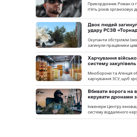
Прикордонник Роман із 
п’ять років організовує
Двоє людей загину
удару РСЗВ «Торнад
Окупанти обстріляли Ізю
загинули працівники цив
Харчування військ
систему закупівель
Міноборони та Агенція 
харчування ЗСУ, щоб зро
Вбивати ворога на в
керувати дронами з
Інженери Центру інновац
систему віддаленого ке