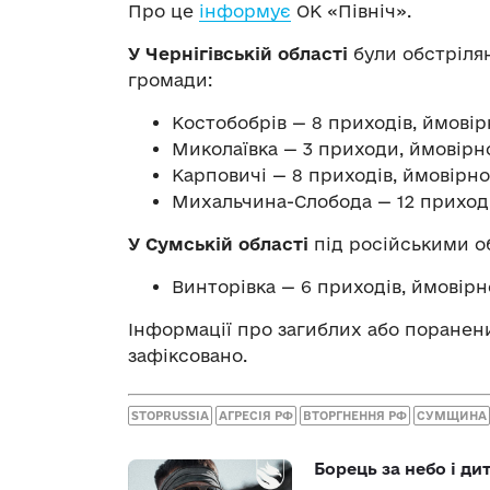
Про це
інформує
ОК «Північ».
У
Чернігівській області
були обстрілян
громади:
Костобобрів — 8 приходів, ймовір
Миколаївка — 3 приходи, ймовірн
Карповичі — 8 приходів, ймовірно
Михальчина-Слобода — 12 приході
У Сумській області
під російськими о
Винторівка — 6 приходів, ймовірн
Інформації про загиблих або поранен
зафіксовано.
STOPRUSSIA
АГРЕСІЯ РФ
ВТОРГНЕННЯ РФ
СУМЩИНА
Борець за небо і ди