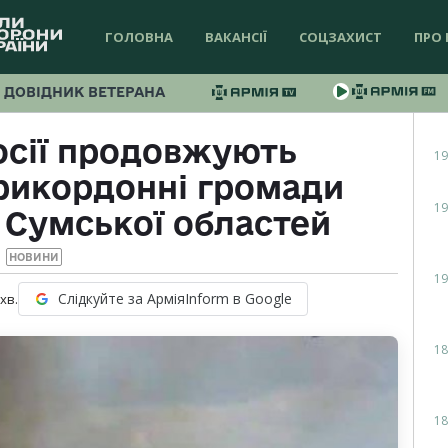
ГОЛОВНА
ВАКАНСІЇ
СОЦЗАХИСТ
ПРО 
ДОВІДНИК ВЕТЕРАНА
росії продовжують
19
рикордонні громади
19
й Сумської областей
НОВИНИ
19
Слідкуйте за АрміяInform в Google
хв.
18
18