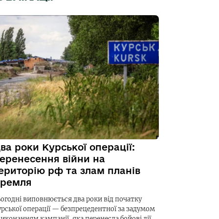
ва роки Курської операції:
еренесення війни на
ериторію рф та злам планів
ремля
ьогодні виповнюється два роки від початку
урської операції — безпрецедентної за задумом
виконанням кампанії, яка перенесла бойові дії