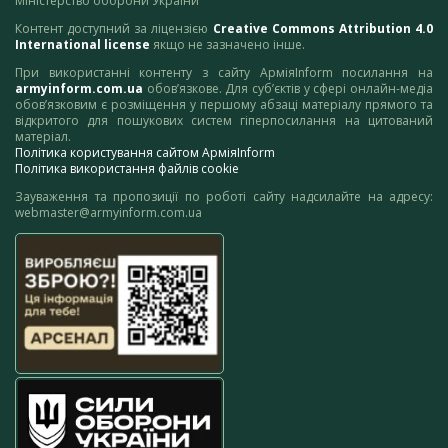
Міністерство оборони України
Контент доступний за ліцензією
Creative Commons Attribution 4.0
International license
якщо не зазначено інше.
При використанні контенту з сайту АрміяInform посилання на
armyinform.com.ua
обов’язкове. Для суб’єктів у сфері онлайн-медіа
обов’язковим є розміщення у першому абзаці матеріалу прямого та
відкритого для пошукових систем гіперпосилання на цитований
матеріал.
Політика користування сайтом АрміяInform
Політика використання файлів cookie
Зауваження та пропозиції по роботі сайту надсилайте на адресу:
webmaster@armyinform.com.ua