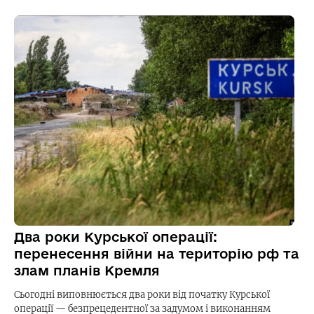
Два роки Курської операції:
перенесення війни на територію рф та
злам планів Кремля
Сьогодні виповнюється два роки від початку Курської
операції — безпрецедентної за задумом і виконанням