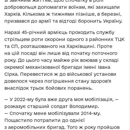
зі звичним життям, щоб спочатку в ролі
добровольця допомагати воїнам, які захищали
Харків. Кількома ж тижнями пізніше, в березні,
призвався до армії та відтоді боронить Україну.
Наразі 45-річний армієць проходить службу
стрільцем роти охорони одного з районних ТЦК
та СП, розташованого на Харківщині. Проте
на цій посаді він лише від початку поточного
року. До цього часу майже рік воював у складі
окремої механізованої бригади імені Івана
Сірка. Перевестися ж до військової установи
довелося через погіршення стану здоров’я
внаслідок трьох бойових поранень.
— У 2022-му була вже друга моя мобілізація, —
розказує старший солдат Володимир.
— Спочатку мене мобілізували 2014-му.
Пощастило потрапити до однієї
з аеромобільних бригад. Того ж року пройшов