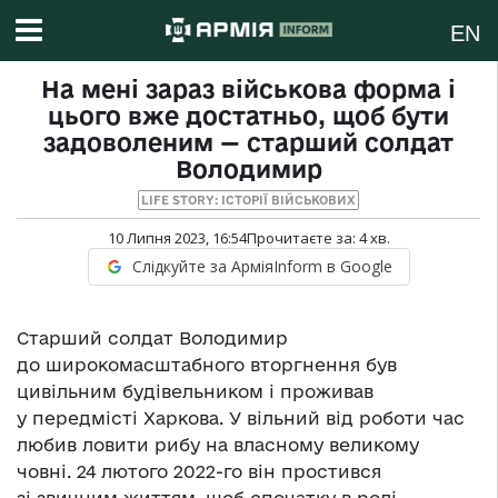
EN
На мені зараз військова форма і
цього вже достатньо, щоб бути
задоволеним — старший солдат
Володимир
LIFE STORY: ІСТОРІЇ ВІЙСЬКОВИХ
10 Липня 2023, 16:54
Прочитаєте за:
4
хв.
Слідкуйте за АрміяInform в Google
Старший солдат Володимир
до широкомасштабного вторгнення був
цивільним будівельником і проживав
у передмісті Харкова. У вільний від роботи час
любив ловити рибу на власному великому
човні. 24 лютого 2022-го він простився