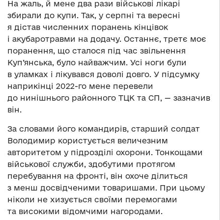
На жаль, й мене два рази військові лікарі
збирали до купи. Так, у серпні та вересні
я дістав численних поранень кінцівок
і акубаротравми на додачу. Останнє, третє моє
поранення, що сталося під час звільнення
Куп’янська, було найважчим. Усі ноги були
в уламках і лікувався доволі довго. У підсумку
наприкінці 2022-го мене перевели
до нинішнього районного ТЦК та СП, — зазначив
він.
За словами його командирів, старший солдат
Володимир користується величезним
авторитетом у підрозділі охорони. Тонкощами
військової служби, здобутими протягом
перебування на фронті, він охоче ділиться
з менш досвідченими товаришами. При цьому
ніколи не хизується своїми перемогами
та високими відомчими нагородами.