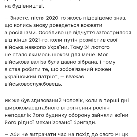
на будівництві.
— Знаєте, після 2020-го якось підсвідомо знав,
що колись знову доведеться воювати
з росіянами. Особливо це відчуття загострилося
від кінця 2021-го, коли путін розмістив свої
війська навколо України. Тому 24 лютого
не стало якимось шоком для мене. Моя
військова валіза була давно зібрана, і тому
я став робити те, що зобов’язаний кожен
український патріот, — вважає
військовослужбовець.
Як же був здивований чоловік, коли в перші дні
широкомасштабного вторгнення росіян
неподалік його будинку оборону зайняли воїни
його рідної механізованої бригади.
— Аби не витрачати час на похід до свого РТЦК