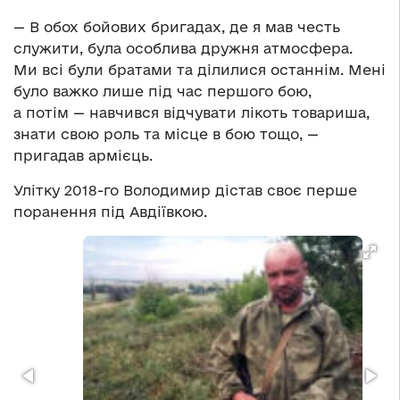
— В обох бойових бригадах, де я мав честь
служити, була особлива дружня атмосфера.
Ми всі були братами та ділилися останнім. Мені
було важко лише під час першого бою,
а потім — навчився відчувати лікоть товариша,
знати свою роль та місце в бою тощо, —
пригадав армієць.
Улітку 2018-го Володимир дістав своє перше
поранення під Авдіївкою.