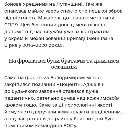
бойове хрещення на Луганщині. Там же
опанував майже увесь спектр стрілецької зброї:
від пістолета Макарова до гранатомета типу
СПГ-9. Цей безцінний досвід мені пізніше
допоміг під час служби уже за контрактом
у окремій механізований бригаді імені Івана
Сірка у 2016–2020 роках.
На фронті всі були братами та ділилися
останнім
Саме на фронті за Володимиром міцно
закріпився позивний «Доцент». Адже він
до будь-якого завдання ставився дуже
педантично, ретельно думав над кожнимсвоїм
кроком тощо. Саме за ці психологічні якості
йому часто доручали командувати відділенням,
а під час ротацій до району бойових дій був
помічником командира ВОПу.