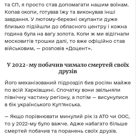
та СП, я просто став допомагати нашим воїнам.
Копав окопи, готував їжу та виконував інші
завдання. У лютому-березні окупанти дуже
близько підійшли до обласного центру і кожна
година була на вагу золота. Коли ж ми відігнали
московитів трошки далі, то вже офіційно став
військовим, — розповів «Доцент».
У 2022-му побачив чимало смертей своїх
друзів
Його механізований підрозділ бив росіян майже
по всій Харківщині. Спочатку вони звільняли
північну частину регіону, а потім — висунулися
в бік українського Куп’янська.
— Якщо порівнювати минулий рік із АТО чи ООС,
то у 2022-му було важче. Адже набагато більше
смертей побачив та поранень своїх друзів.