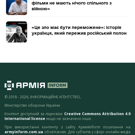
фільми не мають нічого спільного з
війною»
«Це зло має бути переможене»: історія
українця, який пережив російський полон
© 2018 - 2026, ІНФОРМАЦІЙНЕ АГЕНТСТВО,
Міністерство оборони України
Контент доступний за ліцензією
Creative Commons Attribution 4.0
International license
якщо не зазначено інше.
При використанні контенту з сайту АрміяInform посилання на
armyinform.com.ua
обов’язкове. Для суб’єктів у сфері онлайн-медіа