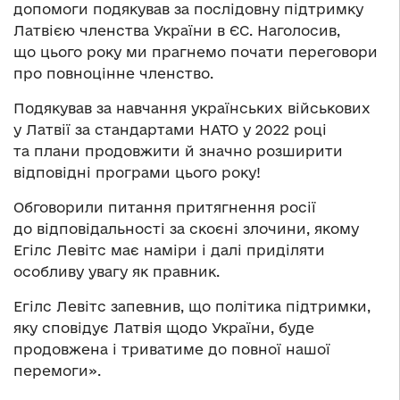
допомоги подякував за послідовну підтримку
Латвією членства України в ЄС. Наголосив,
що цього року ми прагнемо почати переговори
про повноцінне членство.
Подякував за навчання українських військових
у Латвії за стандартами НАТО у 2022 році
та плани продовжити й значно розширити
відповідні програми цього року!
Обговорили питання притягнення росії
до відповідальності за скоєні злочини, якому
Егілс Левітс має наміри і далі приділяти
особливу увагу як правник.
Егілс Левітс запевнив, що політика підтримки,
яку сповідує Латвія щодо України, буде
продовжена і триватиме до повної нашої
перемоги».