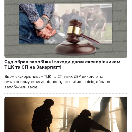
Суд обрав запобіжні заходи двом екскерівникам
ТЦК та СП на Закарпатті
Двом екскерівникам ТЦК та СП, яких ДБР викрило на
незаконному «списанні» понад тисячі чоловіків, обрано
запобіжний захід.