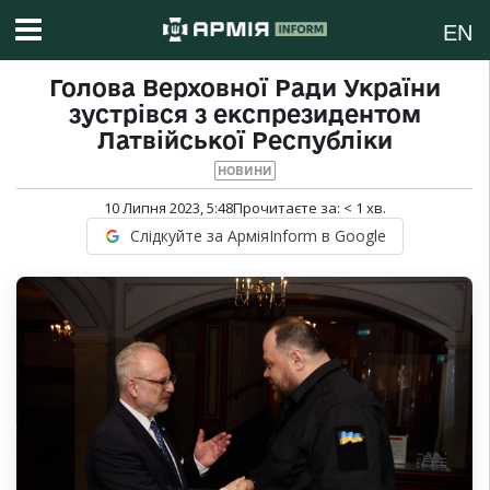
EN
Голова Верховної Ради України
зустрівся з експрезидентом
Латвійської Республіки
НОВИНИ
10 Липня 2023, 5:48
Прочитаєте за:
< 1
хв.
Слідкуйте за АрміяInform в Google