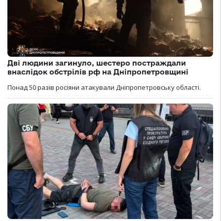
Дві людини загинуло, шестеро постраждали
внаслідок обстрілів рф на Дніпропетровщині
Понад 50 разів росіяни атакували Дніпропетровську області.