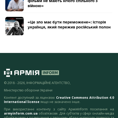
фільми не мають нічого спільного з
війною»
«Це зло має бути переможене»: історія
українця, який пережив російський полон
© 2018 - 2026, ІНФОРМАЦІЙНЕ АГЕНТСТВО,
Міністерство оборони України
Контент доступний за ліцензією
Creative Commons Attribution 4.0
International license
якщо не зазначено інше.
При використанні контенту з сайту АрміяInform посилання на
armyinform.com.ua
обов’язкове. Для суб’єктів у сфері онлайн-медіа
обов’язковим є розміщення у першому абзаці матеріалу прямого та