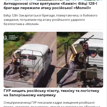
Антидронові сітки врятували «Хамві»: бійці 128-ї
бригади пережили атаку російської «Молнії»
Бійці 128-ї Закарпатської бригади, повертаючись із бойового
завдання, потрапили під атаку російського ударного
безпілотника «Молнія».
ГУР нищать російську піхоту, техніку та логістику
на Запорізькому напрямку
Спецпризначенці ГУР показали кадри знищення російської
піхоти, артилерії, транспорту, дронів та логістичних об’єктів на