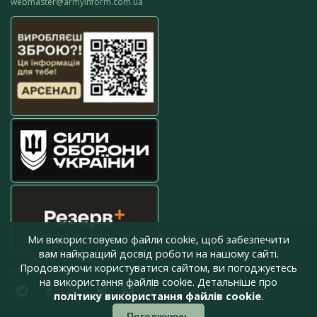
webmaster@armyinform.com.ua
Ми використовуємо файли cookie, щоб забезпечити
вам найкращий досвід роботи на нашому сайті.
Продовжуючи користуватися сайтом, ви погоджуєтесь
press@armyinform.com.ua
на використання файлів cookie. Детальніше про
політику використання файлів cookie
.
Погоджуюсь