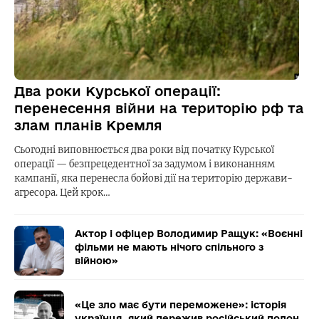
Два роки Курської операції:
перенесення війни на територію рф та
злам планів Кремля
Сьогодні виповнюється два роки від початку Курської
операції — безпрецедентної за задумом і виконанням
кампанії, яка перенесла бойові дії на територію держави-
агресора. Цей крок…
Актор і офіцер Володимир Ращук: «Воєнні
фільми не мають нічого спільного з
війною»
«Це зло має бути переможене»: історія
українця, який пережив російський полон