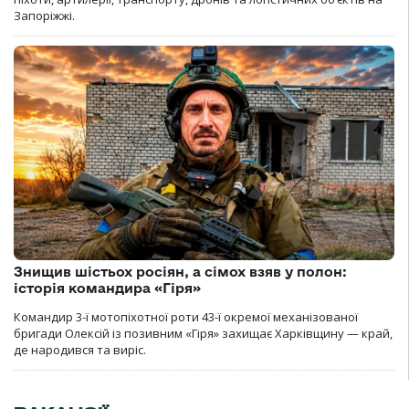
Запоріжжі.
Знищив шістьох росіян, а сімох взяв у полон:
історія командира «Гіря»
Командир 3-ї мотопіхотної роти 43-ї окремої механізованої
бригади Олексій із позивним «Гіря» захищає Харківщину — край,
де народився та виріс.