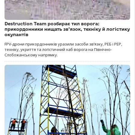
Destruction Team розбирає тил ворога:
прикордонники нищать зв’язок, техніку й логістику
окупантів
FPV-дрони прикордонників уразили засоби зв’язку, РЕБ і РЕР,
техніку, укриття та логістичний хаб ворога на Північно-
Слобожанському напрямку.