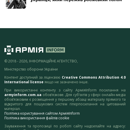
© 2018 - 2026, ІНФОРМАЦІЙНЕ АГЕНТСТВО,
Міністерство оборони України
Контент доступний за ліцензією
Creative Commons Attribution 4.0
International license
якщо не зазначено інше.
При використанні контенту з сайту АрміяInform посилання на
armyinform.com.ua
обов’язкове. Для суб’єктів у сфері онлайн-медіа
обов’язковим є розміщення у першому абзаці матеріалу прямого та
відкритого для пошукових систем гіперпосилання на цитований
матеріал.
Політика користування сайтом АрміяInform
Політика використання файлів cookie
Зауваження та пропозиції по роботі сайту надсилайте на адресу: