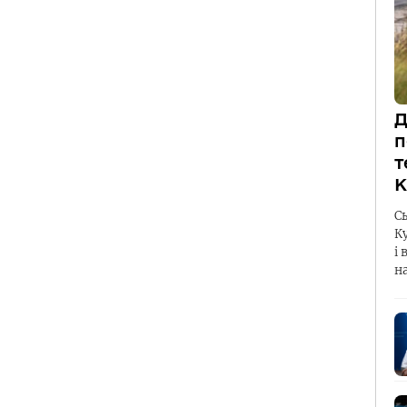
Д
п
т
К
С
К
і 
н