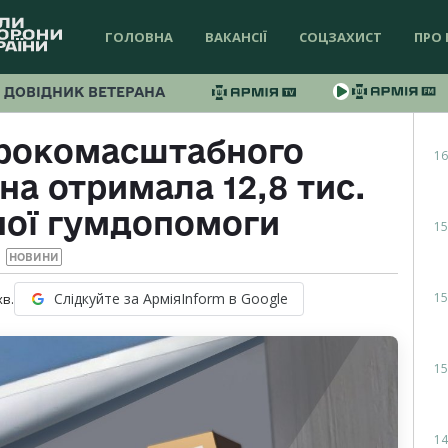
ГОЛОВНА
ВАКАНСІЇ
СОЦЗАХИСТ
ПРО 
ДОВІДНИК ВЕТЕРАНА
ирокомасштабного
16
на отримала 12,8 тис.
ної гумдопомоги
15
НОВИНИ
15
Слідкуйте за АрміяInform в Google
хв.
15
14