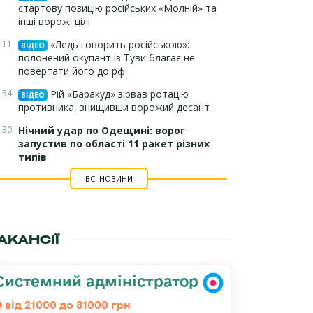
стартову позицію російських «Молній» та
інші ворожі цілі
:11
«Ледь говорить російською»:
ВІДЕО
полонений окупант із Туви благає не
повертати його до рф
:54
Рій «Баракуд» зірвав ротацію
ВІДЕО
противника, знищивши ворожий десант
:30
Нічний удар по Одещині: ворог
запустив по області 11 ракет різних
типів
ВСІ НОВИНИ
АКАНСІЇ
Системний адміністратор
від 21000 до 81000 грн