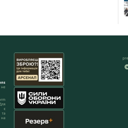
pr
ons
не
orm
Для
м є
 та
 на