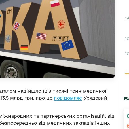
14
13
13
загалом надійшло 12,8 тисячі тонн медичної
13,5 млрд грн, про це
повідомляє
Урядовий
В
 міжнародних та партнерських організацій, від
а безпосередньо від медичних закладів інших