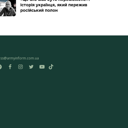
історія українця, який пережив
російський полон
ess@armyinform.com.ua