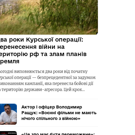
ва роки Курської операції:
еренесення війни на
ериторію рф та злам планів
ремля
ьогодні виповнюється два роки від початку
урської операції — безпрецедентної за задумом
виконанням кампанії, яка перенесла бойові дії
а територію держави-агресора. Цей крок…
Актор і офіцер Володимир
Ращук: «Воєнні фільми не мають
нічого спільного з війною»
«Це зло має бути переможене»: