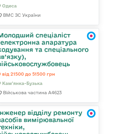
Одеса
ВМС ЗС України
Молодший спеціаліст
(електронна апаратура
кодування та спеціального
зв’язку),
військовослужбовець
від 21500 до 51500 грн
Кам'янка-Бузька
Військова частина А4623
Інженер відділу ремонту
засобів вимірювальної
техніки,