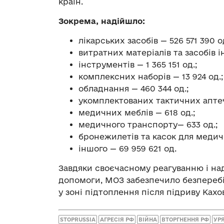
країн.
Зокрема, надійшло:
лікарських засобів — 526 571 390 од
витратних матеріалів та засобів і
інструментів — 1 365 151 од.;
комплексних наборів — 13 924 од.;
обладнання — 460 344 од.;
укомплектованих тактичних аптечо
медичних меблів — 618 од.;
медичного транспорту— 633 од.;
бронежилетів та касок для медичн
іншого — 69 959 621 од.
Завдяки своєчасному реагуванню і на
допомоги, МОЗ забезпечило безперебі
у зоні підтоплення після підриву Кахов
STOPRUSSIA
АГРЕСІЯ РФ
ВІЙНА
ВТОРГНЕННЯ РФ
УР