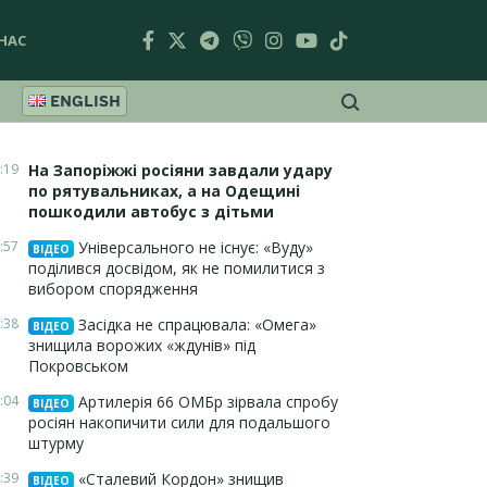
НАС
ENGLISH
:19
На Запоріжжі росіяни завдали удару
по рятувальниках, а на Одещині
пошкодили автобус з дітьми
:57
Універсального не існує: «Вуду»
ВІДЕО
поділився досвідом, як не помилитися з
вибором спорядження
:38
Засідка не спрацювала: «Омега»
ВІДЕО
знищила ворожих «ждунів» під
Покровськом
:04
Артилерія 66 ОМБр зірвала спробу
ВІДЕО
росіян накопичити сили для подальшого
штурму
:39
«Сталевий Кордон» знищив
ВІДЕО