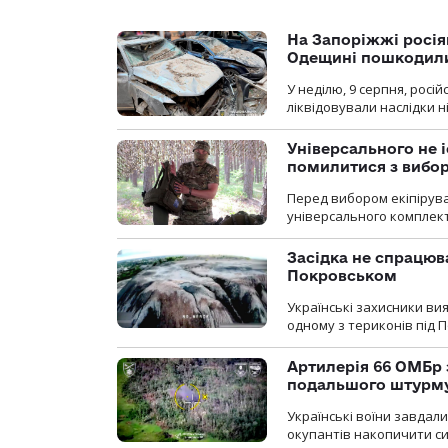
На Запоріжжі росія
Одещині пошкодили
У неділю, 9 серпня, росі
ліквідовували наслідки н
Універсального не і
помилитися з вибо
Перед вибором екіпірув
універсального комплекту,
Засідка не спрацюв
Покровськом
Українські захисники вия
одному з териконів під 
Артилерія 66 ОМБр 
подальшого штурм
Українські воїни завдал
окупантів накопичити с