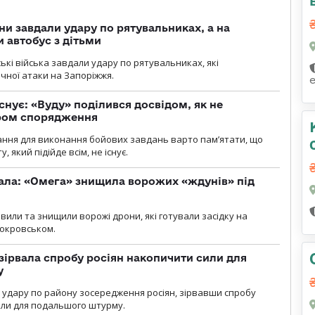
ни завдали удару по рятувальниках, а на
 автобус з дітьми
йські війська завдали удару по рятувальниках, які
ічної атаки на Запоріжжя.
снує: «Вуду» поділився досвідом, як не
ром спорядження
ання для виконання бойових завдань варто пам’ятати, що
 який підійде всім, не існує.
ала: «Омега» знищила ворожих «ждунів» під
вили та знищили ворожі дрони, які готували засідку на
Покровськом.
зірвала спробу росіян накопичити сили для
у
и удару по району зосередження росіян, зірвавши спробу
или для подальшого штурму.