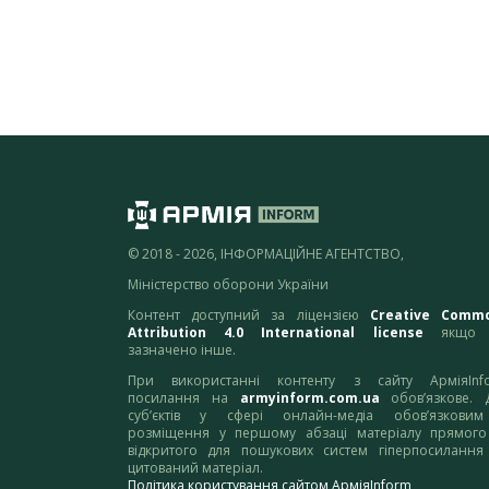
© 2018 - 2026, ІНФОРМАЦІЙНЕ АГЕНТСТВО,
Міністерство оборони України
Контент доступний за ліцензією
Creative Comm
Attribution 4.0 International license
якщо 
зазначено інше.
При використанні контенту з сайту АрміяInf
посилання на
armyinform.com.ua
обов’язкове. 
суб’єктів у сфері онлайн-медіа обов’язкови
розміщення у першому абзаці матеріалу прямого
відкритого для пошукових систем гіперпосилання
цитований матеріал.
Політика користування сайтом АрміяInform