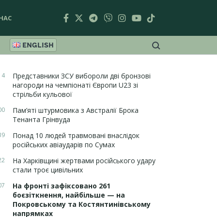
НАС
ENGLISH
14
Представники ЗСУ вибороли дві бронзові
нагороди на чемпіонаті Європи U23 зі
стрільби кульової
00
Пам’яті штурмовика з Австралії Брока
Тенанта Грінвуда
39
Понад 10 людей травмовані внаслідок
російських авіаударів по Сумах
22
На Харківщині жертвами російського удару
стали троє цивільних
07
На фронті зафіксовано 261
боєзіткнення, найбільше — на
Покровському та Костянтинівському
напрямках