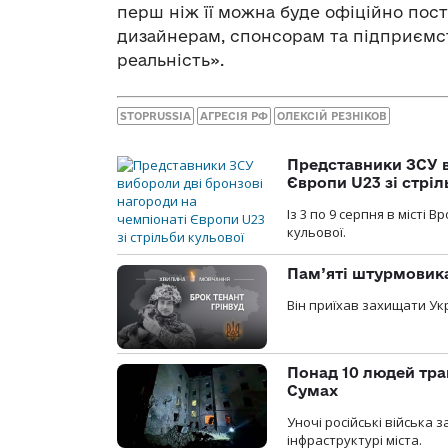
перш ніж її можна буде офіційно пост
дизайнерам, спонсорам та підприємст
реальність».
STOPRUSSIA
АГРЕСІЯ РФ
ОЛЕКСІЙ РЕЗНІКОВ
Представники ЗСУ в
Європи U23 зі стріл
Із 3 по 9 серпня в місті
кульової.
Пам’яті штурмовика
Він приїхав захищати Укр
Понад 10 людей тра
Сумах
Уночі російські війська
інфраструктурі міста.