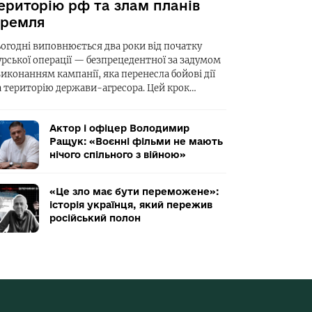
ериторію рф та злам планів
ремля
ьогодні виповнюється два роки від початку
урської операції — безпрецедентної за задумом
виконанням кампанії, яка перенесла бойові дії
а територію держави-агресора. Цей крок…
Актор і офіцер Володимир
Ращук: «Воєнні фільми не мають
нічого спільного з війною»
«Це зло має бути переможене»:
історія українця, який пережив
російський полон