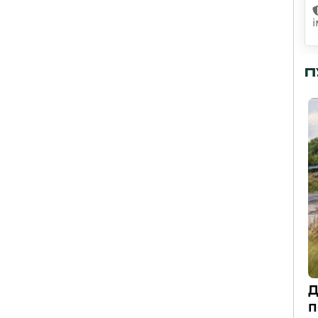
П
Д
п