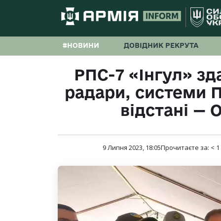
#НОВИНИ
ДОВІДНИК РЕКРУТА
РПС-7 «Інгул» зд
радари, системи П
відстані — 
9 Липня 2023, 18:05
Прочитаєте за:
< 1