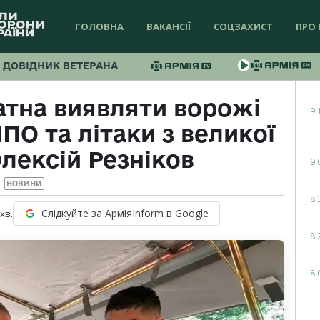
ГОЛОВНА
ВАКАНСІЇ
СОЦЗАХИСТ
ПРО 
ДОВІДНИК ВЕТЕРАНА
атна виявляти ворожі
9:
ПО та літаки з великої
Олексій Резніков
9:
НОВИНИ
8:
Слідкуйте за АрміяInform в Google
хв.
8:
8: