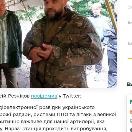
7:
6:
6:
В
сій Резніков
повідомив
у Twitter:
діоелектронної розвідки українського
рожі радари, системи ППО та літаки з великої
ритично важливе для нашої артилерії, яка
у. Наразі станція проходить випробування,