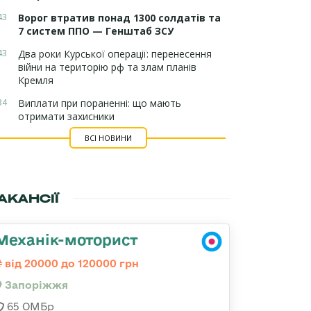
43
Ворог втратив понад 1300 солдатів та
7 систем ППО — Генштаб ЗСУ
43
Два роки Курської операції: перенесення
війни на територію рф та злам планів
Кремля
34
Виплати при пораненні: що мають
отримати захисники
ВСІ НОВИНИ
АКАНСІЇ
Механік-моторист
від 20000 до 120000 грн
Запоріжжя
65 ОМБр