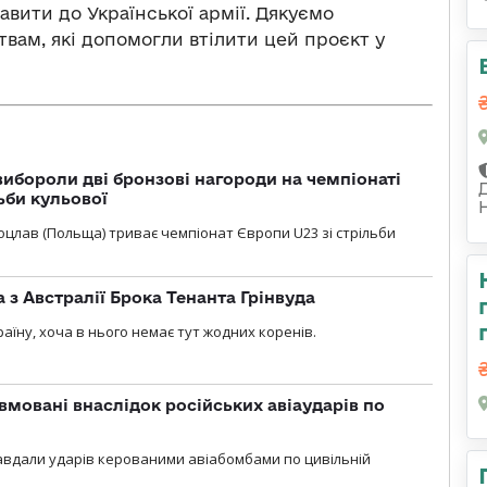
авити до Української армії. Дякуємо
вам, які допомогли втілити цей проєкт у
ибороли дві бронзові нагороди на чемпіонаті
ьби кульової
 Вроцлав (Польща) триває чемпіонат Європи U23 зі стрільби
 з Австралії Брока Тенанта Грінвуда
аїну, хоча в нього немає тут жодних коренів.
вмовані внаслідок російських авіаударів по
 завдали ударів керованими авіабомбами по цивільній