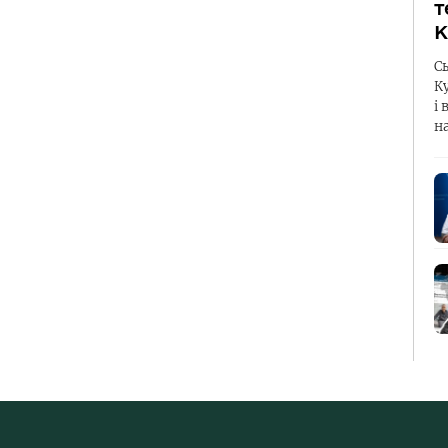
т
К
С
К
і 
н