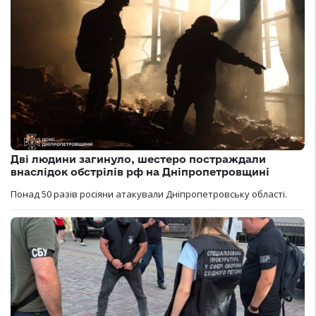
Дві людини загинуло, шестеро постраждали
внаслідок обстрілів рф на Дніпропетровщині
Понад 50 разів росіяни атакували Дніпропетровську області.