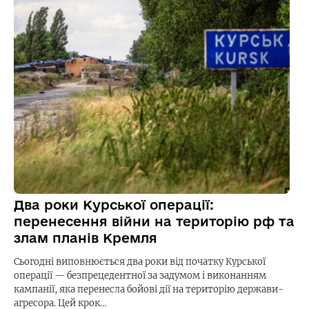
Два роки Курської операції:
перенесення війни на територію рф та
злам планів Кремля
Сьогодні виповнюється два роки від початку Курської
операції — безпрецедентної за задумом і виконанням
кампанії, яка перенесла бойові дії на територію держави-
агресора. Цей крок…