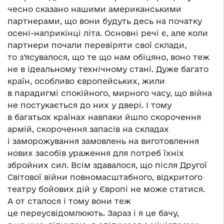
чесно сказано нашими американськими
партнерами, що вони будуть десь на початку
осені-наприкінці літа. Основні речі є, але коли
партнери почали перевіряти свої склади,
то з’ясувалося, що те що нам обіцяно, воно теж
не в ідеальному технічному стані. Дуже багато
країн, особливо європейських, жили
в парадигмі спокійного, мирного часу, що війна
не постукається до них у двері. І тому
в багатьох країнах навпаки йшло скорочення
армій, скорочення запасів на складах
і заморожування замовлень на виготовлення
нових засобів ураження для потреб їхніх
збройних сил. Всім здавалося, що після Другої
Світової війни повномасштабного, відкритого
театру бойових дій у Європі не може статися.
А от сталося і тому вони теж
це переусвідомлюють. Зараз і я це бачу,