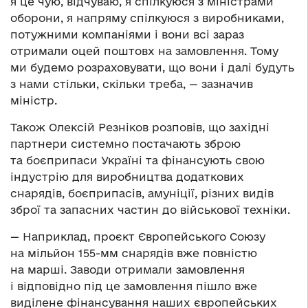
я це чую, відчуваю, я спілкуюся з міністрами
оборони, я напряму спілкуюся з виробниками,
потужними компаніями і вони всі зараз
отримали оцей поштовх на замовлення. Тому
ми будемо розраховувати, що вони і далі будуть
з нами стільки, скільки треба, — зазначив
міністр.
Також Олексій Резніков розповів, що західні
партнери системно постачають зброю
та боєприпаси Україні та фінансують свою
індустрію для виробництва додаткових
снарядів, боєприпасів, амуніції, різних видів
зброї та запасних частин до військової техніки.
— Наприклад, проєкт Європейського Союзу
на мільйон 155-мм снарядів вже повністю
на марші. Заводи отримали замовлення
і відповідно під це замовлення пішло вже
виділене фінансування наших європейських