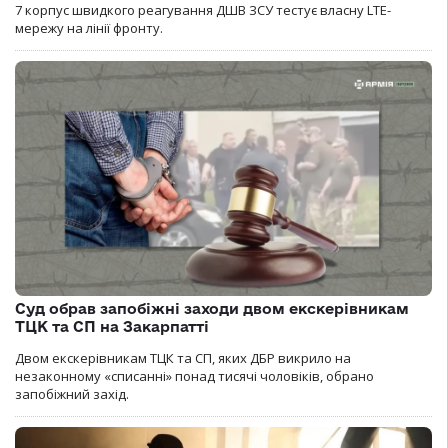
7 корпус швидкого реагування ДШВ ЗСУ тестує власну LTE-
мережу на лінії фронту.
Суд обрав запобіжні заходи двом екскерівникам
ТЦК та СП на Закарпатті
Двом екскерівникам ТЦК та СП, яких ДБР викрило на
незаконному «списанні» понад тисячі чоловіків, обрано
запобіжний захід.