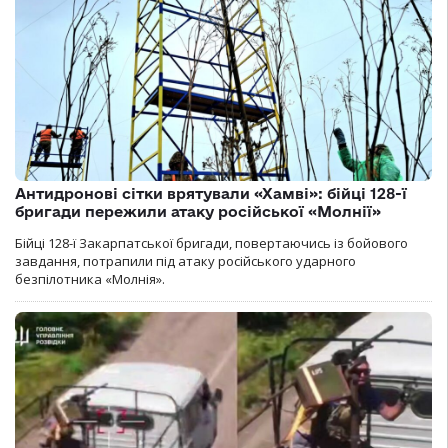
Антидронові сітки врятували «Хамві»: бійці 128-ї
бригади пережили атаку російської «Молнії»
Бійці 128-ї Закарпатської бригади, повертаючись із бойового
завдання, потрапили під атаку російського ударного
безпілотника «Молнія».