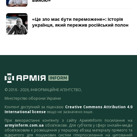
війною»
«Це зло має бути переможене»: історія
українця, який пережив російський полон
© 2018 - 2026, ІНФОРМАЦІЙНЕ АГЕНТСТВО,
Міністерство оборони України
Контент доступний за ліцензією
Creative Commons Attribution 4.0
International license
якщо не зазначено інше.
При використанні контенту з сайту АрміяInform посилання на
armyinform.com.ua
обов’язкове. Для суб’єктів у сфері онлайн-медіа
обов’язковим є розміщення у першому абзаці матеріалу прямого та
відкритого для пошукових систем гіперпосилання на цитований