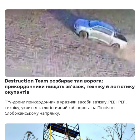
Destruction Team розбирає тил ворога:
прикордонники нищать зв’язок, техніку й логістику
окупантів
FPV-дрони прикордонників уразили засоби зв’язку, РЕБ і РЕР,
техніку, укриття та логістичний хаб ворога на Північно-
Слобожанському напрямку.