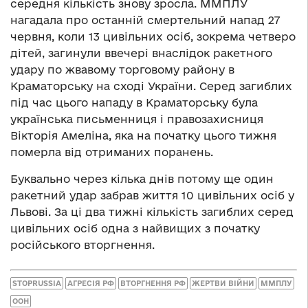
середня кількість знову зросла. ММПЛУ
нагадала про останній смертельний напад 27
червня, коли 13 цивільних осіб, зокрема четверо
дітей, загинули ввечері внаслідок ракетного
удару по жвавому торговому району в
Краматорську на сході України. Серед загиблих
під час цього нападу в Краматорську була
українська письменниця і правозахисниця
Вікторія Амеліна, яка на початку цього тижня
померла від отриманих поранень.
Буквально через кілька днів потому ще один
ракетний удар забрав життя 10 цивільних осіб у
Львові. За ці два тижні кількість загиблих серед
цивільних осіб одна з найвищих з початку
російського вторгнення.
STOPRUSSIA
АГРЕСІЯ РФ
ВТОРГНЕННЯ РФ
ЖЕРТВИ ВІЙНИ
ММПЛУ
ООН