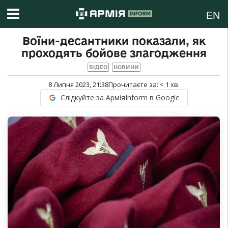
EN
Воїни-десантники показали, як
проходять бойове злагодження
ВІДЕО
НОВИНИ
8 Липня 2023, 21:38
Прочитаєте за:
< 1
хв.
Слідкуйте за АрміяInform в Google