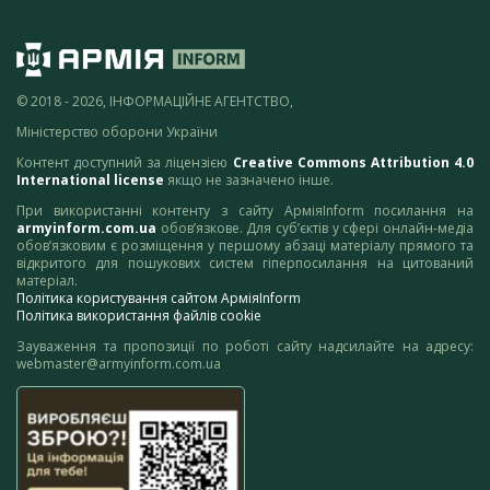
© 2018 - 2026, ІНФОРМАЦІЙНЕ АГЕНТСТВО,
Міністерство оборони України
Контент доступний за ліцензією
Creative Commons Attribution 4.0
International license
якщо не зазначено інше.
При використанні контенту з сайту АрміяInform посилання на
armyinform.com.ua
обов’язкове. Для суб’єктів у сфері онлайн-медіа
обов’язковим є розміщення у першому абзаці матеріалу прямого та
відкритого для пошукових систем гіперпосилання на цитований
матеріал.
Політика користування сайтом АрміяInform
Політика використання файлів cookie
Зауваження та пропозиції по роботі сайту надсилайте на адресу:
webmaster@armyinform.com.ua