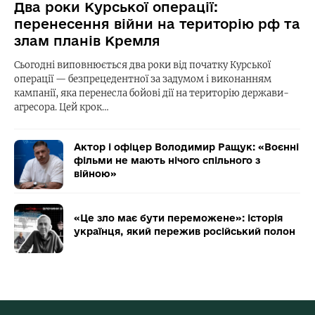
Два роки Курської операції:
перенесення війни на територію рф та
злам планів Кремля
Сьогодні виповнюється два роки від початку Курської
операції — безпрецедентної за задумом і виконанням
кампанії, яка перенесла бойові дії на територію держави-
агресора. Цей крок…
Актор і офіцер Володимир Ращук: «Воєнні
фільми не мають нічого спільного з
війною»
«Це зло має бути переможене»: історія
українця, який пережив російський полон