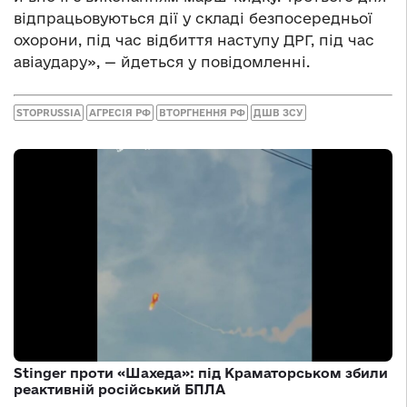
відпрацьовуються дії у складі безпосередньої
охорони, під час відбиття наступу ДРГ, під час
авіаудару», — йдеться у повідомленні.
STOPRUSSIA
АГРЕСІЯ РФ
ВТОРГНЕННЯ РФ
ДШВ ЗСУ
Stinger проти «Шахеда»: під Краматорськом збили
реактивній російський БПЛА