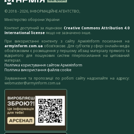
© 2018 - 2026, ІНФОРМАЦІЙНЕ АГЕНТСТВО,
Міністерство оборони України
Контент доступний за ліцензією
Creative Commons Attribution 4.0
International license
якщо не зазначено інше.
При використанні контенту з сайту АрміяInform посилання на
armyinform.com.ua
обов’язкове. Для суб’єктів у сфері онлайн-медіа
обов’язковим є розміщення у першому абзаці матеріалу прямого та
відкритого для пошукових систем гіперпосилання на цитований
матеріал.
Політика користування сайтом АрміяInform
Політика використання файлів cookie
Зауваження та пропозиції по роботі сайту надсилайте на адресу:
webmaster@armyinform.com.ua