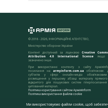
© 2018 - 2026, ІНФОРМАЦІЙНЕ АГЕНТСТВО,
Міністерство оборони України
Контент доступний за ліцензією
Creative Comm
Attribution 4.0 International license
якщо 
зазначено інше.
При використанні контенту з сайту АрміяInf
посилання на
armyinform.com.ua
обов’язкове. 
суб’єктів у сфері онлайн-медіа обов’язкови
розміщення у першому абзаці матеріалу прямого
відкритого для пошукових систем гіперпосилання
цитований матеріал.
Політика користування сайтом АрміяInform
Політика використання файлів cookie
Зауваження та пропозиції по роботі сайту надсилайте
Ми використовуємо файли cookie, щоб забезпе
адресу:
webmaster@armyinform.com.ua