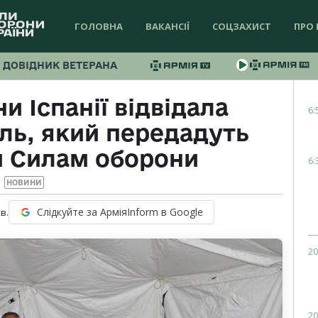
ГОЛОВНА
ВАКАНСІЇ
СОЦЗАХИСТ
ПРО 
ДОВІДНИК ВЕТЕРАНА
и Іспанії відвідала
6:
ль, який передадуть
м Силам оборони
6:
НОВИНИ
Слідкуйте за АрміяInform в Google
в.
20
20