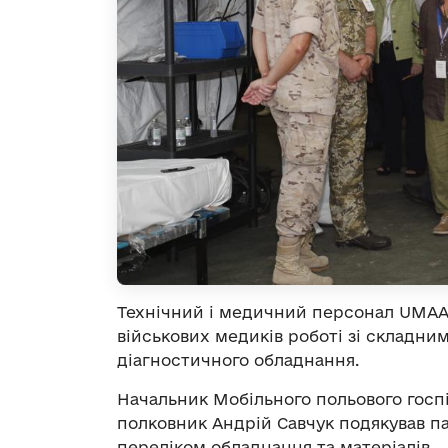
Технічний і медичний персонал UMAAD
військових медиків роботі зі склад
діагностичного обладнання.
Начальник Мобільного польового гос
полковник Андрій Савчук подякував па
переліком обладнання та матеріалів.