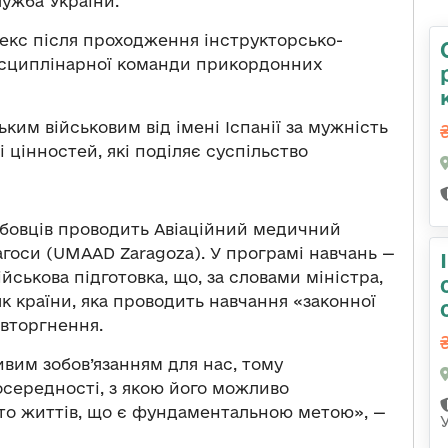
ужба України.
екс після проходження інструкторсько-
исциплінарної команди прикордонних
ким військовим від імені Іспанії за мужність
к і цінностей, які поділяє суспільство
жбовців проводить Авіаційний медичний
госи (UMAAD Zaragoza). У програмі навчань —
ськова підготовка, що, за словами міністра,
як країни, яка проводить навчання «законної
вторгнення.
вим зобов’язанням для нас, тому
осередності, з якою його можливо
ато життів, що є фундаментальною метою», —