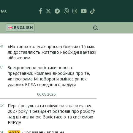
НАС
ENGLISH
58
«На трьох колесах проїхав близько 15 км»:
як доставляють життєво необхідні вантажі
військовим
37
Знекровлення логістики ворога:
представник компанії-виробника про те,
як програма Міноборони змінює ринок
ударних БПЛА середнього радіуса
06.08.2026
:51
Перші результати очікуються на початку
2027 року: Президент розповів про роботу
над вітчизняною балістикою та системою
FREYJA
:41
«Продавав» вплив на
ФОТО