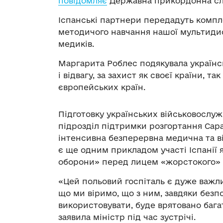
повідомляє
Державна прикордонна сл
Іспанські партнери передадуть компл
методичого навчання нашої мультид
медиків.
Маргарита Роблес подякувала українсь
і відвагу, за захист як своєї країни, та
європейських країн.
Підготовку українських військовослу
підрозділ підтримки розгортання Сара
інтенсивна безперервна медична та вій
є ще одним прикладом участі Іспанії 
оборони» перед лицем «жорстокого» 
«Цей польовий госпіталь є дуже важли
що ми віримо, що з ним, завдяки безп
використовувати, буде врятовано баг
заявила міністр під час зустрічі.