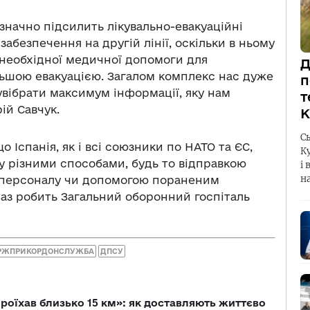
начно підсилить лікувально-евакуаційні
абезпечення на другій лінії, оскільки в ньому
 необхідної медичної допомоги для
Д
льшою евакуацією. Загалом комплекс нас дуже
п
 увібрати максимум інформації, яку нам
т
ій Савчук.
К
С
 Іспанія, як і всі союзники по НАТО та ЄС,
К
 різними способами, будь то відправкою
і 
н
м персоналу чи допомогою пораненим
раз робить Загальний оборонний госпіталь
РЖПРИКОРДОНСЛУЖБА
ДПСУ
проїхав близько 15 км»: як доставляють життєво