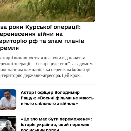
ва роки Курської операції:
еренесення війни на
ериторію рф та злам планів
ремля
ьогодні виповнюється два роки від початку
урської операції — безпрецедентної за задумом
виконанням кампанії, яка перенесла бойові дії
а територію держави-агресора. Цей крок…
Актор і офіцер Володимир
Ращук: «Воєнні фільми не мають
нічого спільного з війною»
«Це зло має бути переможене»:
історія українця, який пережив
російський полон