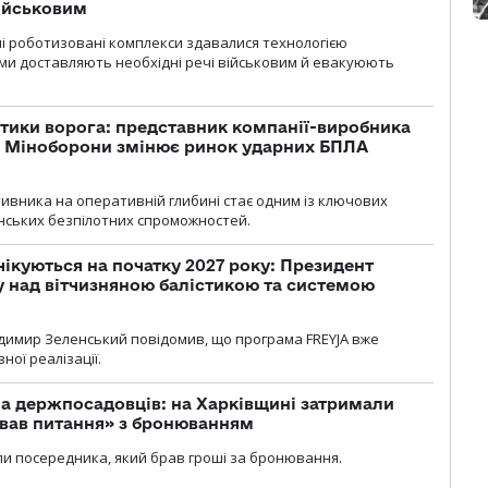
військовим
ні роботизовані комплекси здавалися технологією
ми доставляють необхідні речі військовим й евакуюють
тики ворога: представник компанії-виробника
а Міноборони змінює ринок ударних БПЛА
ивника на оперативній глибині стає одним із ключових
нських безпілотних спроможностей.
чікуються на початку 2027 року: Президент
у над вітчизняною балістикою та системою
димир Зеленський повідомив, що програма FREYJA вже
ної реалізації.
а держпосадовців: на Харківщині затримали
ував питання» з бронюванням
и посередника, який брав гроші за бронювання.