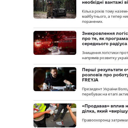
необхідні вантажі 
Кілька років тому назем
майбутнього, а тепер ни
поранених.
Знекровлення логіс
про те, як програм
середнього радіуса
Знищення логістики прот
напрямів розвитку украї
Перші результати о
розповів про робот
FREYJA
Президент України Воло
перебуває на етапі актив
«Продавав» вплив н
ділка, який «виріш
Правоохоронці затримал