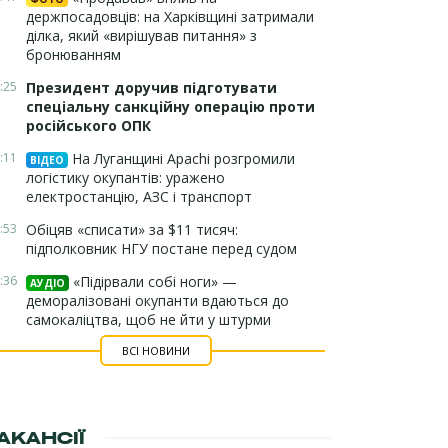
держпосадовців: на Харківщині затримали
ділка, який «вирішував питання» з
бронюванням
:25
Президент доручив підготувати
спеціальну санкційну операцію проти
російського ОПК
:11
На Луганщині Apachi розгромили
ВІДЕО
логістику окупантів: уражено
електростанцію, АЗС і транспорт
:53
Обіцяв «списати» за $11 тисяч:
підполковник НГУ постане перед судом
:36
«Підірвали собі ноги» —
АУДІО
деморалізовані окупанти вдаються до
самокаліцтва, щоб не йти у штурми
ВСІ НОВИНИ
АКАНСІЇ