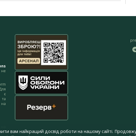
pr
ons
не
orm
Для
м є
 та
 на
 на
чити вам найкращий досвід роботи на нашому сайті. Продовжу