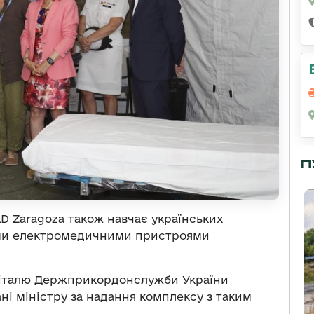
П
 Zaragoza також навчає українських
ними електромедичними пристроями
піталю Держприкордонслужби України
ні міністру за надання комплексу з таким