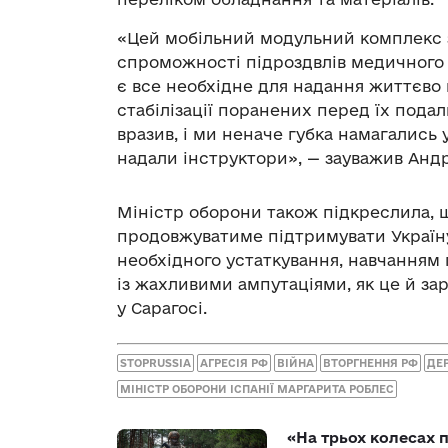
«Цей мобільний модульний комплекс з
спроможності підроздвлів медичного з
є все необхідне для надання життєво
стабілізації поранених перед їх пода
вразив, і ми неначе губка намагались
надали інструктори», — зауважив Андр
Міністр оборони також підкреслила, що
продовжуватиме підтримувати Україну
необхідного устаткування, навчання
із жахливими ампутаціями, як це й за
у Сарагосі.
STOPRUSSIA
АГРЕСІЯ РФ
ВІЙНА
ВТОРГНЕННЯ РФ
ДЕ
МІНІСТР ОБОРОНИ ІСПАНІЇ МАРГАРИТА РОБЛЕС
«На трьох колесах 