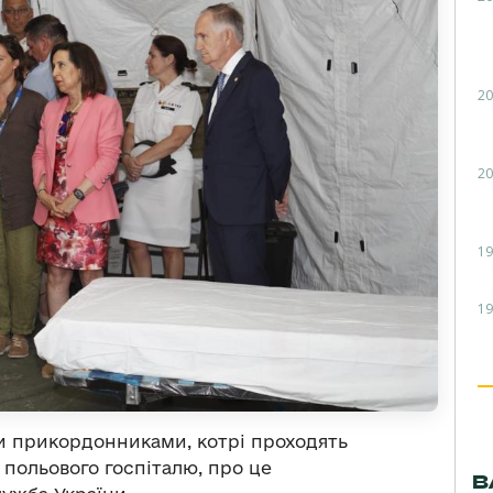
20
20
19
19
ми прикордонниками, котрі проходять
 польового госпіталю, про це
В