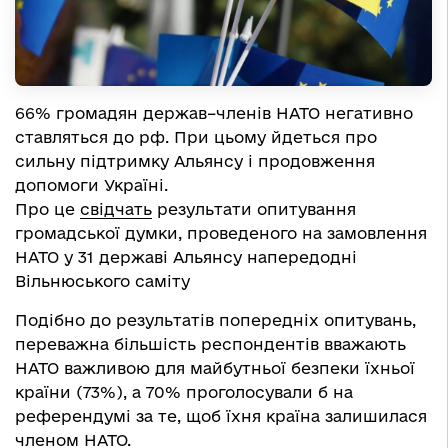
66% громадян держав–членів НАТО негативно
ставляться до рф. При цьому йдеться про
сильну підтримку Альянсу і продовження
допомоги Україні.
Про це
свідчать
результати опитування
громадської думки, проведеного на замовлення
НАТО у 31 державі Альянсу напередодні
Вільнюського саміту
Подібно до результатів попередніх опитувань,
переважна більшість респондентів вважають
НАТО важливою для майбутньої безпеки їхньої
країни (73%), а 70% проголосували б на
референдумі за те, щоб їхня країна залишилася
членом НАТО.