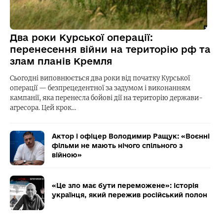
Два роки Курської операції:
перенесення війни на територію рф та
злам планів Кремля
Сьогодні виповнюється два роки від початку Курської
операції — безпрецедентної за задумом і виконанням
кампанії, яка перенесла бойові дії на територію держави-
агресора. Цей крок…
Актор і офіцер Володимир Ращук: «Воєнні
фільми не мають нічого спільного з
війною»
«Це зло має бути переможене»: історія
українця, який пережив російський полон