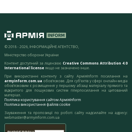
© 2018 - 2026, ІНФОРМАЦІЙНЕ АГЕНТСТВО,
Міністерство оборони України
Контент доступний за ліцензією
Creative Commons Attribution 4.0
International license
якщо не зазначено інше.
При використанні контенту з сайту АрміяInform посилання на
armyinform.com.ua
обов’язкове. Для суб’єктів у сфері онлайн-медіа
обов’язковим є розміщення у першому абзаці матеріалу прямого та
відкритого для пошукових систем гіперпосилання на цитований
матеріал.
Політика користування сайтом АрміяInform
Політика використання файлів cookie
Зауваження та пропозиції по роботі сайту надсилайте на адресу:
webmaster@armyinform.com.ua