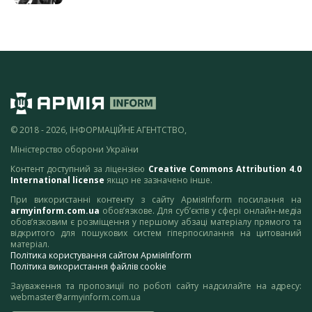
© 2018 - 2026, ІНФОРМАЦІЙНЕ АГЕНТСТВО,
Міністерство оборони України
Контент доступний за ліцензією
Creative Commons Attribution 4.0
International license
якщо не зазначено інше.
При використанні контенту з сайту АрміяInform посилання на
armyinform.com.ua
обов’язкове. Для суб’єктів у сфері онлайн-медіа
обов’язковим є розміщення у першому абзаці матеріалу прямого та
відкритого для пошукових систем гіперпосилання на цитований
матеріал.
Політика користування сайтом АрміяInform
Політика використання файлів cookie
Зауваження та пропозиції по роботі сайту надсилайте на адресу:
webmaster@armyinform.com.ua