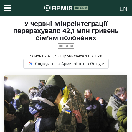
EN
У червні Мінреінтеграції
перерахувало 42,1 млн гривень
сім’ям полонених
НОВИНИ
7 Липня 2023, 4:31
Прочитаєте за:
< 1
хв.
Слідкуйте за АрміяInform в Google