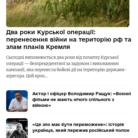
Два роки Курської операції:
перенесення війни на територію рф та
злам планів Кремля
Сьогодні виповнюється два роки від початку Курської
операції — безпрецедентної за задумом і виконанням
кампанії, яка перенесла бойові дії на територію держави-
агресора. Цей крок…
Актор і офіцер Володимир Ращук: «Воєнні
фільми не мають нічого спільного з
війною»
«Це зло має бути переможене»: історія
українця, який пережив російський полон