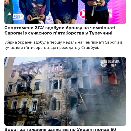
Спортсмени ЗСУ здобули бронзу на чемпіонаті
Європи із сучасного п’ятиборства у Туреччині
Збірна України здобула першу медаль на чемпіонаті Європи із
сучасного п’ятиборства, що проходить у Стамбулі.
Ворог за тиждень запустив по Україні понад 60