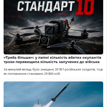
«Треба більше»: у липні кількість вбитих окупантів
трохи перевищила кількість залучених до війська
За минулий місяць було знищено 30 957 російських солдатів, тоді
як поповнення становило 29 800 осіб.