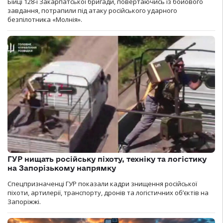
Бійці 128-ї Закарпатської бригади, повертаючись із бойового
завдання, потрапили під атаку російського ударного
безпілотника «Молнія».
ГУР нищать російську піхоту, техніку та логістику
на Запорізькому напрямку
Спецпризначенці ГУР показали кадри знищення російської
піхоти, артилерії, транспорту, дронів та логістичних об’єктів на
Запоріжжі.