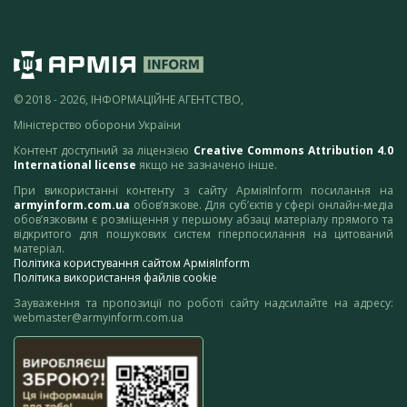
© 2018 - 2026, ІНФОРМАЦІЙНЕ АГЕНТСТВО,
Міністерство оборони України
Контент доступний за ліцензією
Creative Commons Attribution 4.0
International license
якщо не зазначено інше.
При використанні контенту з сайту АрміяInform посилання на
armyinform.com.ua
обов’язкове. Для суб’єктів у сфері онлайн-медіа
обов’язковим є розміщення у першому абзаці матеріалу прямого та
відкритого для пошукових систем гіперпосилання на цитований
матеріал.
Політика користування сайтом АрміяInform
Політика використання файлів cookie
Зауваження та пропозиції по роботі сайту надсилайте на адресу:
webmaster@armyinform.com.ua