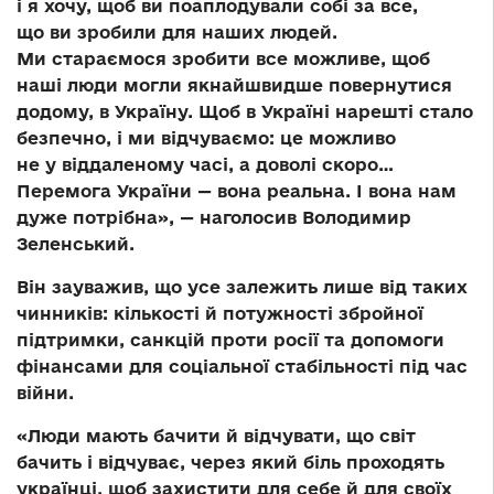
і я хочу, щоб ви поаплодували собі за все,
що ви зробили для наших людей.
Ми стараємося зробити все можливе, щоб
наші люди могли якнайшвидше повернутися
додому, в Україну. Щоб в Україні нарешті стало
безпечно, і ми відчуваємо: це можливо
не у віддаленому часі, а доволі скоро…
Перемога України — вона реальна. І вона нам
дуже потрібна», — наголосив Володимир
Зеленський.
Він зауважив, що усе залежить лише від таких
чинників: кількості й потужності збройної
підтримки, санкцій проти росії та допомоги
фінансами для соціальної стабільності під час
війни.
«Люди мають бачити й відчувати, що світ
бачить і відчуває, через який біль проходять
українці, щоб захистити для себе й для своїх