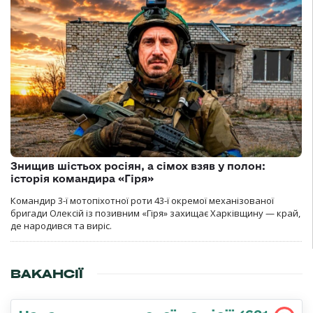
Знищив шістьох росіян, а сімох взяв у полон:
історія командира «Гіря»
Командир 3-ї мотопіхотної роти 43-ї окремої механізованої
бригади Олексій із позивним «Гіря» захищає Харківщину — край,
де народився та виріс.
ВАКАНСІЇ