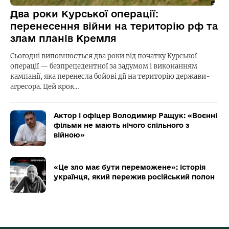
Два роки Курської операції:
перенесення війни на територію рф та
злам планів Кремля
Сьогодні виповнюється два роки від початку Курської
операції — безпрецедентної за задумом і виконанням
кампанії, яка перенесла бойові дії на територію держави-
агресора. Цей крок…
Актор і офіцер Володимир Ращук: «Воєнні
фільми не мають нічого спільного з
війною»
«Це зло має бути переможене»: історія
українця, який пережив російський полон