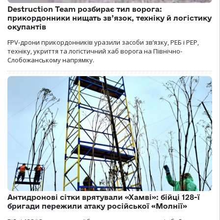
Destruction Team розбирає тил ворога:
прикордонники нищать зв’язок, техніку й логістику
окупантів
FPV-дрони прикордонників уразили засоби зв’язку, РЕБ і РЕР,
техніку, укриття та логістичний хаб ворога на Північно-
Слобожанському напрямку.
Антидронові сітки врятували «Хамві»: бійці 128-ї
бригади пережили атаку російської «Молнії»