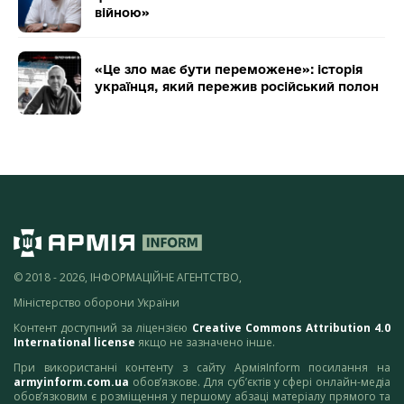
війною»
«Це зло має бути переможене»: історія
українця, який пережив російський полон
© 2018 - 2026, ІНФОРМАЦІЙНЕ АГЕНТСТВО,
Міністерство оборони України
Контент доступний за ліцензією
Creative Commons Attribution 4.0
International license
якщо не зазначено інше.
При використанні контенту з сайту АрміяInform посилання на
armyinform.com.ua
обов’язкове. Для суб’єктів у сфері онлайн-медіа
обов’язковим є розміщення у першому абзаці матеріалу прямого та