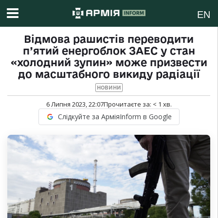
EN
Відмова рашистів переводити
п’ятий енергоблок ЗАЕС у стан
«холодний зупин» може призвести
до масштабного викиду радіації
НОВИНИ
6 Липня 2023, 22:07
Прочитаєте за:
< 1
хв.
Слідкуйте за АрміяInform в Google