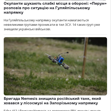
Окупанти шукають слабкі місця в обороні: «Перун»
розповів про ситуацію на Гуляйпільському
напрямку
На Гуляйпільському напрямку окупанти намагаються
невеликими групами проникати в тил ЗСУ. 14 таких груп уже
знищили українські військові.
Бригада Nemesis знищила російський танк, який
ховався у лісосмузі на Запорізькому напрямку
Бійці 412-ї бригади Nemesis за допомогою FPV-дронів і дронів-