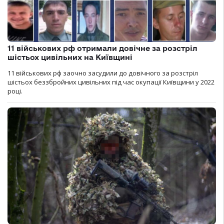
11 військових рф отримали довічне за розстріл
шістьох цивільних на Київщині
11 військових рф заочно засудили до довічного за розстріл
шістьох беззбройних цивільних під час окупації Київщини у 2022
році.