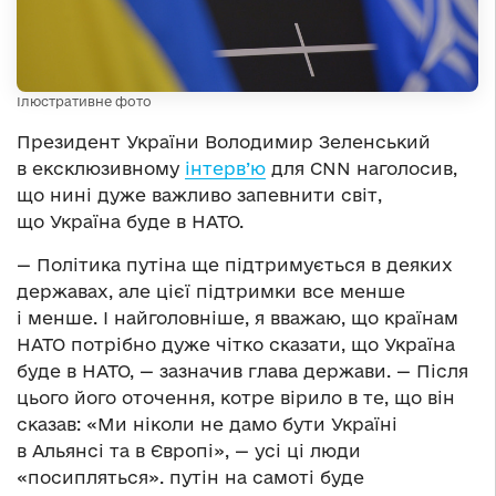
Ілюстративне фото
Президент України Володимир Зеленський
в ексклюзивному
інтерв’ю
для CNN наголосив,
що нині дуже важливо запевнити світ,
що Україна буде в НАТО.
— Політика путіна ще підтримується в деяких
державах, але цієї підтримки все менше
і менше. І найголовніше, я вважаю, що країнам
НАТО потрібно дуже чітко сказати, що Україна
буде в НАТО, — зазначив глава держави. — Після
цього його оточення, котре вірило в те, що він
сказав: «Ми ніколи не дамо бути Україні
в Альянсі та в Європі», — усі ці люди
«посипляться». путін на самоті буде