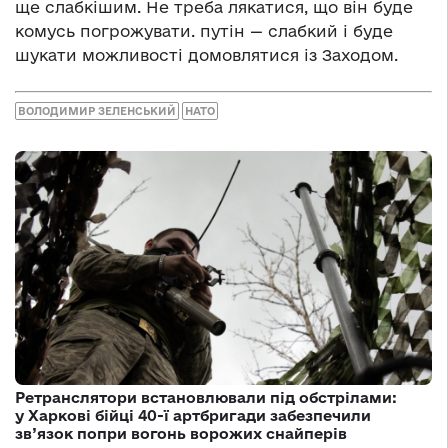
ще слабкішим. Не треба лякатися, що він буде
комусь погрожувати. путін — слабкий і буде
шукати можливості домовлятися із Заходом.
ВОЛОДИМИР ЗЕЛЕНСЬКИЙ
НАТО
Ретранслятори встановлювали під обстрілами:
у Харкові бійці 40-ї артбригади забезпечили
зв’язок попри вогонь ворожих снайперів