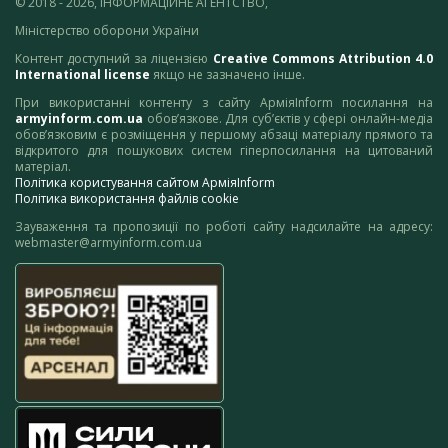
© 2018 - 2026, ІНФОРМАЦІЙНЕ АГЕНТСТВО,
Міністерство оборони України
Контент доступний за ліцензією
Creative Commons Attribution 4.0
International license
якщо не зазначено інше.
При використанні контенту з сайту АрміяInform посилання на
armyinform.com.ua
обов’язкове. Для суб’єктів у сфері онлайн-медіа
обов’язковим є розміщення у першому абзаці матеріалу прямого та
відкритого для пошукових систем гіперпосилання на цитований
матеріал.
Політика користування сайтом АрміяInform
Політика використання файлів cookie
Зауваження та пропозиції по роботі сайту надсилайте на адресу:
webmaster@armyinform.com.ua