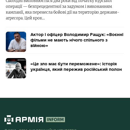
Сьогодні виповнюється два роки від початку Курської
операції — безпрецедентної за задумом і виконанням
кампанії, яка перенесла бойові дії на територію держави-
агресора. Цей крок…
Актор і офіцер Володимир Ращук: «Воєнні
фільми не мають нічого спільного з
війною»
«Це зло має бути переможене»: історія
українця, який пережив російський полон