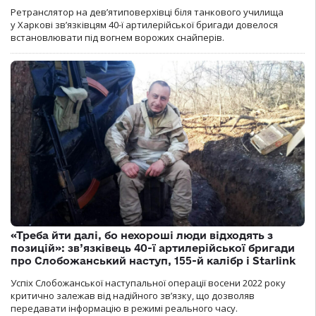
Ретранслятор на дев’ятиповерхівці біля танкового училища
у Харкові зв’язківцям 40-ї артилерійської бригади довелося
встановлювати під вогнем ворожих снайперів.
«Треба йти далі, бо нехороші люди відходять з
позицій»: зв’язківець 40-ї артилерійської бригади
про Слобожанський наступ, 155-й калібр і Starlink
Успіх Слобожанської наступальної операції восени 2022 року
критично залежав від надійного зв’язку, що дозволяв
передавати інформацію в режимі реального часу.