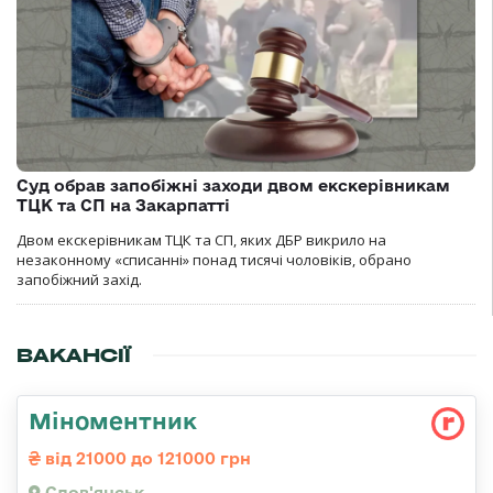
Суд обрав запобіжні заходи двом екскерівникам
ТЦК та СП на Закарпатті
Двом екскерівникам ТЦК та СП, яких ДБР викрило на
незаконному «списанні» понад тисячі чоловіків, обрано
запобіжний захід.
ВАКАНСІЇ
Міноментник
від 21000 до 121000 грн
Слов'янськ