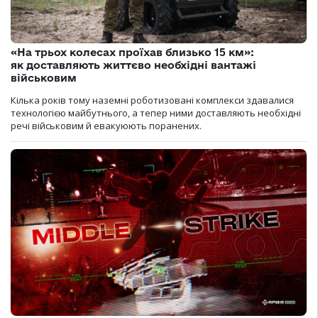
«На трьох колесах проїхав близько 15 км»:
як доставляють життєво необхідні вантажі
військовим
Кілька років тому наземні роботизовані комплекси здавалися
технологією майбутнього, а тепер ними доставляють необхідні
речі військовим й евакуюють поранених.