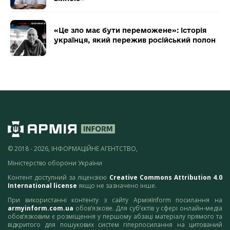
«Це зло має бути переможене»: історія
українця, який пережив російський полон
© 2018 - 2026, ІНФОРМАЦІЙНЕ АГЕНТСТВО,
Міністерство оборони України
Контент доступний за ліцензією
Creative Commons Attribution 4.0
International license
якщо не зазначено інше.
При використанні контенту з сайту АрміяInform посилання на
armyinform.com.ua
обов’язкове. Для суб’єктів у сфері онлайн-медіа
обов’язковим є розміщення у першому абзаці матеріалу прямого та
відкритого для пошукових систем гіперпосилання на цитований