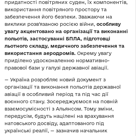
придатності повітряних суден, їх компонентів,
використання повітряного простору та
забезпечення його безпеки. Зважаючи на
виклики розв’язаною росією війни,
особливу
увагу акцентовано на організації та виконанні
польотів, застосуванні БПЛА, підготовці
льотного складу, медичного забезпечення та
використання аеродромів.
Окрему увагу
приділено удосконаленню нормативно-
правової бази у галузі державної авіації.
— Україна розробляє новий документ з
організації та виконання польотів державної
авіації в особливий період та під час дії
воєнного стану. Зосереджуємося на повній
взаємосумісності з Альянсом. Тому зміни,
передусім, будуть націлені на врахування
натовського досвіду, адаптованого під
українські реалії, — зазначив начальник