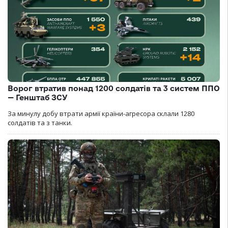
Ворог втратив понад 1200 солдатів та 3 систем ППО
— Генштаб ЗСУ
За минулу добу втрати армії країни-агресора склали 1280
солдатів та з танки.