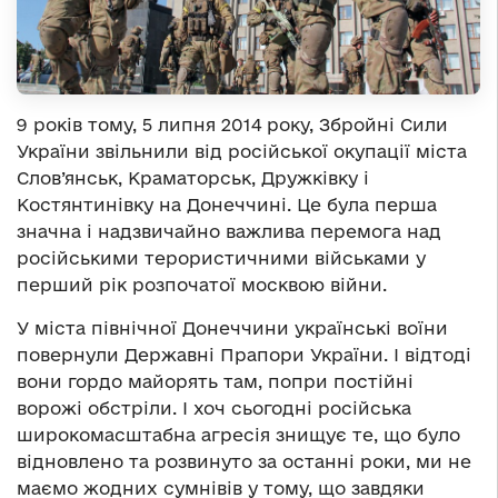
9 років тому, 5 липня 2014 року, Збройні Сили
України звільнили від російської окупації міста
Слов’янськ, Краматорськ, Дружківку і
Костянтинівку на Донеччині. Це була перша
значна і надзвичайно важлива перемога над
російськими терористичними військами у
перший рік розпочатої москвою війни.
У міста північної Донеччини українські воїни
повернули Державні Прапори України. І відтоді
вони гордо майорять там, попри постійні
ворожі обстріли. І хоч сьогодні російська
широкомасштабна агресія знищує те, що було
відновлено та розвинуто за останні роки, ми не
маємо жодних сумнівів у тому, що завдяки