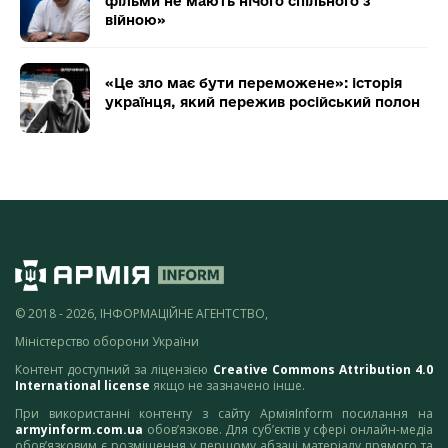
фільми не мають нічого спільного з
війною»
«Це зло має бути переможене»: історія
українця, який пережив російський полон
© 2018 - 2026, ІНФОРМАЦІЙНЕ АГЕНТСТВО,
Міністерство оборони України
Контент доступний за ліцензією
Creative Commons Attribution 4.0
International license
якщо не зазначено інше.
При використанні контенту з сайту АрміяInform посилання на
armyinform.com.ua
обов’язкове. Для суб’єктів у сфері онлайн-медіа
обов’язковим є розміщення у першому абзаці матеріалу прямого та