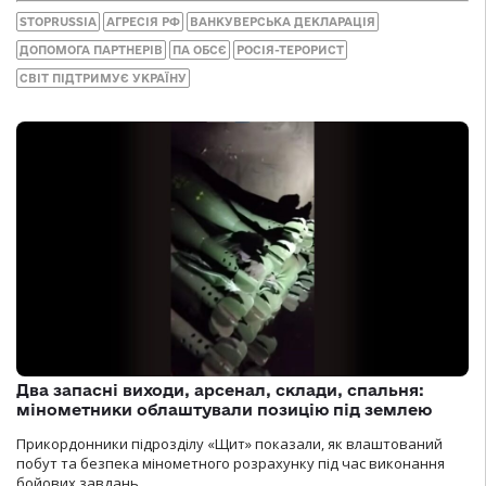
STOPRUSSIA
АГРЕСІЯ РФ
ВАНКУВЕРСЬКА ДЕКЛАРАЦІЯ
ДОПОМОГА ПАРТНЕРІВ
ПА ОБСЄ
РОСІЯ-ТЕРОРИСТ
СВІТ ПІДТРИМУЄ УКРАЇНУ
Два запасні виходи, арсенал, склади, спальня:
мінометники облаштували позицію під землею
Прикордонники підрозділу «Щит» показали, як влаштований
побут та безпека мінометного розрахунку під час виконання
бойових завдань.