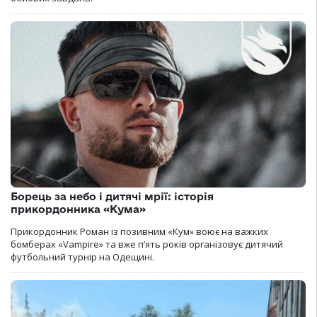
Борець за небо і дитячі мрії: історія
прикордонника «Кума»
Прикордонник Роман із позивним «Кум» воює на важких
бомберах «Vampire» та вже п’ять років організовує дитячий
футбольний турнір на Одещині.