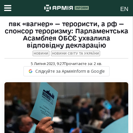
EN
пвк «вагнер» — терористи, а рф —
спонсор тероризму: Парламентська
Асамблея ОБСЄ ухвалила
відповідну декларацію
НОВИНИ
НОВИНИ СВІТУ ТА УКРАЇНИ
5 Липня 2023, 9:27
Прочитаєте за:
2
хв.
Слідкуйте за АрміяInform в Google