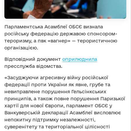
Парламентська Асамблеї ОБСЄ визнала
російську федерацію державою спонсором-
тероризму, а пвк «вагнер» — терористичною
організацією.
Відповідний документ
оприлюднила
пресслужба відомства.
«Засуджуючи агресивну війну російської
федерації проти України як явне, грубе та
невиправлене порушення Гельсінкських
принципів, а також повне порушення Паризької
хартії для нової Європи, парламент ОБСЄ у
Ванкуверській декларації Асамблеї висловлює
непохитну підтримку незалежності,
суверенітету та територіальної цілісності