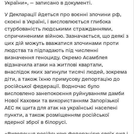
України», — записано в документі.
У Декларації йдеться про воєнні злочини рф,
скоєні в Україні, і висловлюється глибока
стурбованість людськими стражданнями,
спричиненими війною. Зазначається, що деякі з
цих дій можуть вважатися злочинами проти
людства та підпадають під численні
визначення геноциду. Окремо Асамблея
відзначила атаки на житлові квартали,
внаслідок яких загинули тисячі людей, зокрема
діти, а також їхню примусову депортацію до
російської федерації. Водночас було
висловлено занепокоєння руйнуванням дамби
Нової Каховки та використанням Запорізької
АЕС як щита для атак на українські населені
пункти, а також розміщенням російської
ядерної зброї в білорусі.
«Виведення російською федерацією своїх сил і