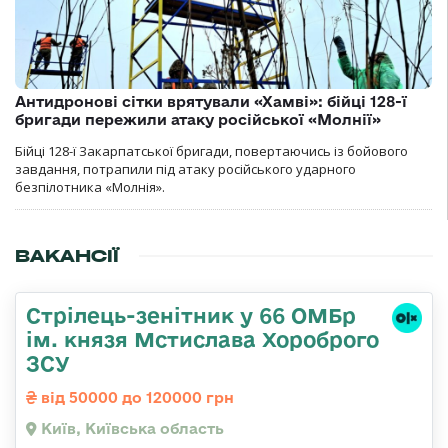
Антидронові сітки врятували «Хамві»: бійці 128-ї
бригади пережили атаку російської «Молнії»
Бійці 128-ї Закарпатської бригади, повертаючись із бойового
завдання, потрапили під атаку російського ударного
безпілотника «Молнія».
ВАКАНСІЇ
Стрілець-зенітник у 66 ОМБр
ім. князя Мстислава Хороброго
ЗСУ
від 50000 до 120000 грн
Київ, Київська область