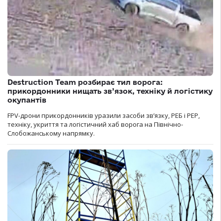
Destruction Team розбирає тил ворога:
прикордонники нищать зв’язок, техніку й логістику
окупантів
FPV-дрони прикордонників уразили засоби зв’язку, РЕБ і РЕР,
техніку, укриття та логістичний хаб ворога на Північно-
Слобожанському напрямку.