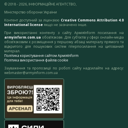
© 2018 - 2026, ІНФОРМАЦІЙНЕ АГЕНТСТВО,
Міністерство оборони України
Контент доступний за ліцензією
Creative Commons Attribution 4.0
International license
якщо не зазначено інше.
При використанні контенту з сайту АрміяInform посилання на
armyinform.com.ua
обов’язкове. Для суб’єктів у сфері онлайн-медіа
обов’язковим є розміщення у першому абзаці матеріалу прямого та
відкритого для пошукових систем гіперпосилання на цитований
матеріал.
Політика користування сайтом АрміяInform
Політика використання файлів cookie
Зауваження та пропозиції по роботі сайту надсилайте на адресу:
webmaster@armyinform.com.ua