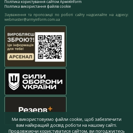
Політика користування сайтом АрміяInform
Політика використання файлів cookie
Зауваження та пропозиції по роботі сайту надсилайте на адресу:
webmaster@armyinform.com.ua
Ми використовуємо файли cookie, щоб забезпечити
вам найкращий досвід роботи на нашому сайті.
Продовжуючи користуватися сайтом, ви погоджуєтесь
press@armyinform.com.ua