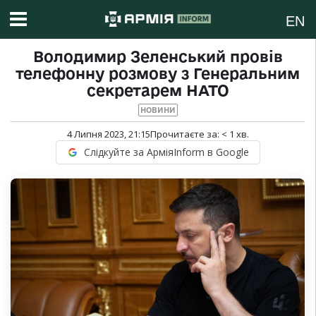
EN
Володимир Зеленський провів
телефонну розмову з Генеральним
секретарем НАТО
НОВИНИ
4 Липня 2023, 21:15
Прочитаєте за:
< 1
хв.
Слідкуйте за АрміяInform в Google