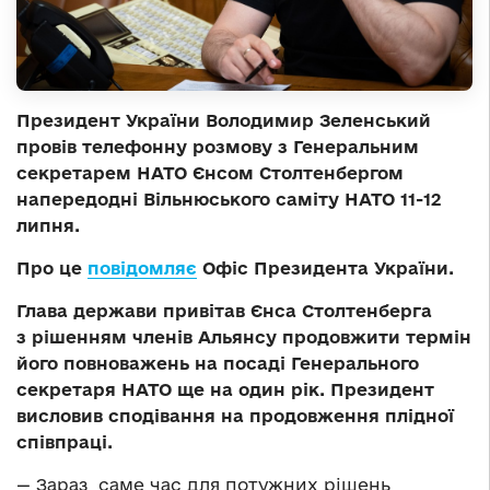
Президент України Володимир Зеленський
провів телефонну розмову з Генеральним
секретарем НАТО Єнсом Столтенбергом
напередодні Вільнюського саміту НАТО 11-12
липня.
Про це
повідомляє
Офіс Президента України.
Глава держави привітав Єнса Столтенберга
з рішенням членів Альянсу продовжити термін
його повноважень на посаді Генерального
секретаря НАТО ще на один рік. Президент
висловив сподівання на продовження плідної
співпраці.
— Зараз саме час для потужних рішень