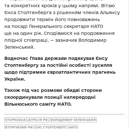
та конкретних кроків у цьому напрямі. Вітаю
Єнса Столтенберга з рішенням членів Альянсу
продовжити термін його повноважень
на посаді Генерального секретаря НАТО
ще на один рік. Сподіваюся на продовження
плідної співпраці, — зазначив Володимир
Зеленський.
Водночас Глава держави подякував Єнсу
Столтенбергу за постійні особисті зусилля
щодо підтримки євроатлантичних прагнень
України.
Також під час розмови обидві сторони
скоординували позиції напередодні
Вільнюського саміту НАТО.
STOPRUSSIA
АГРЕСІЯ РФ
ВОЛОДИМИР ЗЕЛЕНСЬКИЙ
ВТОРГНЕННЯ РФ
ЄНС СТОЛТЕНБЕРГ
НАТО