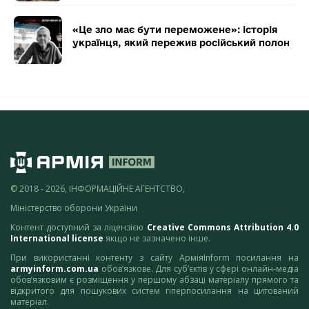
«Це зло має бути переможене»: історія
українця, який пережив російський полон
© 2018 - 2026, ІНФОРМАЦІЙНЕ АГЕНТСТВО,
Міністерство оборони України
Контент доступний за ліцензією
Creative Commons Attribution 4.0
International license
якщо не зазначено інше.
При використанні контенту з сайту АрміяInform посилання на
armyinform.com.ua
обов’язкове. Для суб’єктів у сфері онлайн-медіа
обов’язковим є розміщення у першому абзаці матеріалу прямого та
відкритого для пошукових систем гіперпосилання на цитований
матеріал.