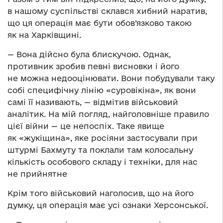
в нашому суспільстві склався хибний наратив,
що ця операція має бути обов’язково такою
як на Харківщині.
— Вона дійсно була блискучою. Однак,
противник зробив певні висновки і його
не можна недооцінювати. Вони побудували таку
собі специфічну лінію «суровікіна», як вони
самі її називають, — відмітив військовий
аналітик. На мій погляд, найголовніше правило
цієї війни — це непоспіх. Таке явище
як «жукіщина», яке росіяни застосували при
штурмі Бахмуту та поклали там колосальну
кількість особового складу і техніки, для нас
не прийнятне
Крім того військовий наголосив, що на його
думку, ця операція має усі ознаки Херсонської.