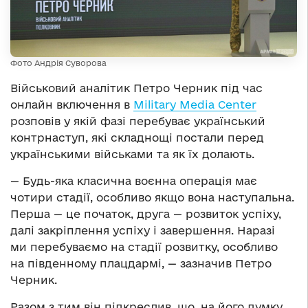
Фото Андрія Суворова
Військовий аналітик Петро Черник під час
онлайн включення в
Military Media Center
розповів у якій фазі перебуває український
контрнаступ, які складнощі постали перед
українськими військами та як їх долають.
— Будь-яка класична воєнна операція має
чотири стадії, особливо якщо вона наступальна.
Перша — це початок, друга — розвиток успіху,
далі закріплення успіху і завершення. Наразі
ми перебуваємо на стадії розвитку, особливо
на південному плацдармі, — зазначив Петро
Черник.
Разом з тим він підкреслив, що, на його думку,