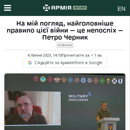
EN
На мій погляд, найголовніше
правило цієї війни — це непоспіх —
Петро Черник
НОВИНИ
4 Липня 2023, 14:10
Прочитаєте за:
< 1
хв.
Слідкуйте за АрміяInform в Google