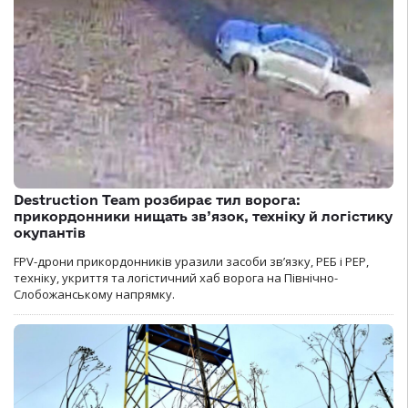
Destruction Team розбирає тил ворога:
прикордонники нищать зв’язок, техніку й логістику
окупантів
FPV-дрони прикордонників уразили засоби зв’язку, РЕБ і РЕР,
техніку, укриття та логістичний хаб ворога на Північно-
Слобожанському напрямку.