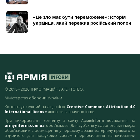
«Це зло має бути переможене»: історія
українця, який пережив російський полон
© 2018 - 2026, ІНФОРМАЦІЙНЕ АГЕНТСТВО,
Міністерство оборони України
Контент доступний за ліцензією
Creative Commons Attribution 4.0
International license
якщо не зазначено інше.
При використанні контенту з сайту АрміяInform посилання на
armyinform.com.ua
обов’язкове. Для суб’єктів у сфері онлайн-медіа
обов’язковим є розміщення у першому абзаці матеріалу прямого та
відкритого для пошукових систем гіперпосилання на цитований