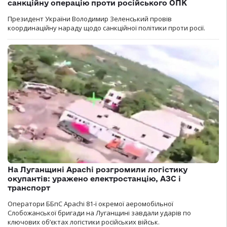
санкційну операцію проти російського ОПК
Президент України Володимир Зеленський провів
координаційну нараду щодо санкційної політики проти росії.
На Луганщині Apachi розгромили логістику
окупантів: уражено електростанцію, АЗС і
транспорт
Оператори ББпС Apachi 81-ї окремої аеромобільної
Слобожанської бригади на Луганщині завдали ударів по
ключових об’єктах логістики російських військ.