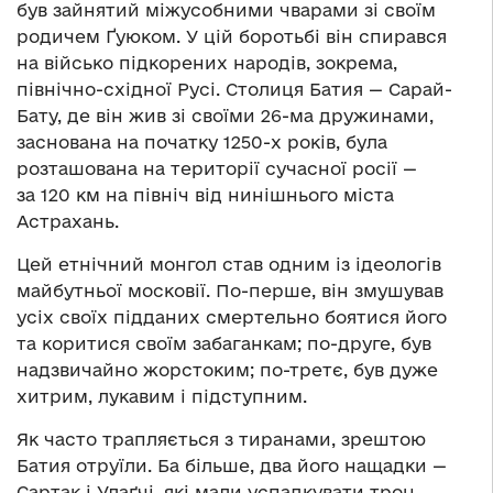
був зайнятий міжусобними чварами зі своїм
родичем Ґуюком. У цій боротьбі він спирався
на військо підкорених народів, зокрема,
північно-східної Русі. Столиця Батия — Сарай-
Бату, де він жив зі своїми 26-ма дружинами,
заснована на початку 1250-х років, була
розташована на території сучасної росії —
за 120 км на північ від нинішнього міста
Астрахань.
Цей етнічний монгол став одним із ідеологів
майбутньої московії. По-перше, він змушував
усіх своїх підданих смертельно боятися його
та коритися своїм забаганкам; по-друге, був
надзвичайно жорстоким; по-третє, був дуже
хитрим, лукавим і підступним.
Як часто трапляється з тиранами, зрештою
Батия отруїли. Ба більше, два його нащадки —
Сартак і Улаґчі, які мали успадкувати трон,