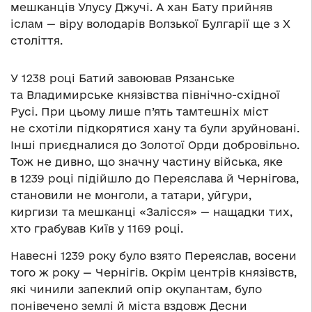
мешканців Улусу Джучі. А хан Бату прийняв
іслам — віру володарів Волзької Булгарії ще з Х
століття.
У 1238 році Батий завоював Рязанське
та Владимирське князівства північно-східної
Русі. При цьому лише п’ять тамтешніх міст
не схотіли підкорятися хану та були зруйновані.
Інші приєдналися до Золотої Орди добровільно.
Тож не дивно, що значну частину війська, яке
в 1239 році підійшло до Переяслава й Чернігова,
становили не монголи, а татари, уйгури,
киргизи та мешканці «Залісся» — нащадки тих,
хто грабував Київ у 1169 році.
Навесні 1239 року було взято Переяслав, восени
того ж року — Чернігів. Окрім центрів князівств,
які чинили запеклий опір окупантам, було
понівечено землі й міста вздовж Десни