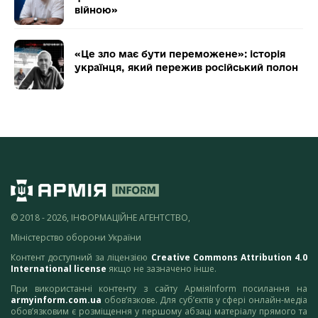
війною»
«Це зло має бути переможене»: історія
українця, який пережив російський полон
© 2018 - 2026, ІНФОРМАЦІЙНЕ АГЕНТСТВО,
Міністерство оборони України
Контент доступний за ліцензією
Creative Commons Attribution 4.0
International license
якщо не зазначено інше.
При використанні контенту з сайту АрміяInform посилання на
armyinform.com.ua
обов’язкове. Для суб’єктів у сфері онлайн-медіа
обов’язковим є розміщення у першому абзаці матеріалу прямого та