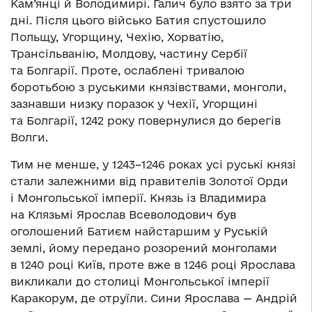
Кам’янці й Володимирі. Галич було взято за три
дні. Після цього військо Батия спустошило
Польщу, Угорщину, Чехію, Хорватію,
Трансільванію, Молдову, частину Сербії
та Болгарії. Проте, ослаблені тривалою
боротьбою з руськими князівствами, монголи,
зазнавши низку поразок у Чехії, Угорщині
та Болгарії, 1242 року повернулися до берегів
Волги.
Тим не менше, у 1243–1246 роках усі руські князі
стали залежними від правителів Золотої Орди
і Монгольської імперії. Князь із Владимира
на Клязьмі Ярослав Всеволодович був
оголошений Батиєм найстаршим у Руській
землі, йому передано розорений монголами
в 1240 році Київ, проте вже в 1246 році Ярослава
викликали до столиці Монгольської імперії
Каракорум, де отруїли. Сини Ярослава — Андрій