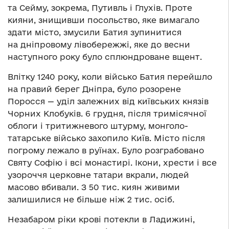
та Сейму, зокрема, Путивль і Глухів. Проте
кияни, знищивши посольство, яке вимагало
здати місто, змусили Батия зупинитися
на дніпровому лівобережжі, яке до весни
наступного року було сплюндроване вщент.
Влітку 1240 року, коли військо Батия перейшло
на правий берег Дніпра, було розорене
Поросся — уділ залежних від київських князів
Чорних Клобуків. 6 грудня, після тримісячної
облоги і тритижневого штурму, монголо-
татарське військо захопило Київ. Місто після
погрому лежало в руїнах. Було розграбовано
Святу Софію і всі монастирі. Ікони, хрести і все
узороччя церковне татари вкрали, людей
масово вбивали. З 50 тис. киян живими
залишилися не більше ніж 2 тис. осіб.
Незабаром ріки крові потекли в Ладижині,