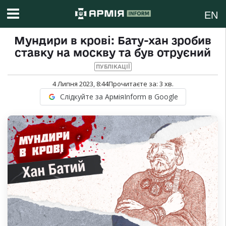
EN
Мундири в крові: Бату-хан зробив
ставку на москву та був отруєний
ПУБЛІКАЦІЇ
4 Липня 2023, 8:44
Прочитаєте за:
3
хв.
Слідкуйте за АрміяInform в Google