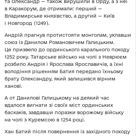
та Олександр — також вирушили в Орду, а з неї
в Каракорум, де отримали: перший —
Владимирське князівство, а другий — Київ
і Новгород (1249).
Андрій прагнув протистояти монголам, уклавши
союз із Данилом Романовичем Галицьким.
Це призвело до ординського карального походу
1252 року. Татарське військо на чолі з Неврюєм
розбило Андрія і Ярослава Ярославичів, а їхні
володіння рішенням Батия передано їхньому
брату Олександру, який залишився вірним
ханові.
А от Данилові Галицькому на деякий час
вдалося вигнати зі своїх міст ординських
баскаків, завдавши поразки ворожому війську
на чолі з Куремсою в 1254 році.
Хан Батий після повернення із західного походу