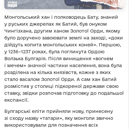
Монгольський хан і полководець Бату, знаний
у руських джерелах як Батий, був онуком
Чингізхана, другим ханом Золотої Орди, якому
було доручено завоювати землі на заході, «доки
дійдуть копита монгольських коней». Першою,
у 1236–1237 роках, була поглинута Ордою
Волзька Булгарія. Після винищення «вогнем
і мечем» значної частини населення, вона була
розділена на кілька князівств, кожне з яких
стало васалом Золотої Орди. А сам хан Батий
розмістив у столиці підкореної держави свою
ставку, звідки розпочав підготовку до подальшої
експансії.
Булгарські еліти прийняли нову, принесену
зі сходу назву «татари», яку монголи звично
використовували для позначення всіх