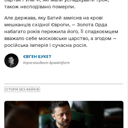
також несподівано померли.
Але держава, яку Батий замісив на крові
мешканців східної Європи, — Золота Орда
набагато років пережила його. Її спадкоємцем
вважало себе московське царство, а згодом —
російська імперія і сучасна росія.
ЄВГЕН БУКЕТ
Кореспондент АрміяInform
ІСТОРІЯ БЕЗ ФЕЙКІВ