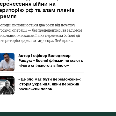
еренесення війни на
ериторію рф та злам планів
ремля
ьогодні виповнюється два роки від початку
урської операції — безпрецедентної за задумом
виконанням кампанії, яка перенесла бойові дії
а територію держави-агресора. Цей крок…
Актор і офіцер Володимир
Ращук: «Воєнні фільми не мають
нічого спільного з війною»
«Це зло має бути переможене»:
історія українця, який пережив
російський полон