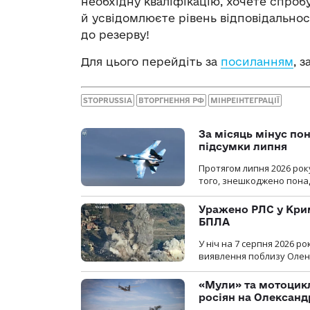
необхідну кваліфікацію, хочете спроб
й усвідомлюєте рівень відповідальност
до резерву!
Для цього перейдіть за
посиланням
, 
STOPRUSSIA
ВТОРГНЕННЯ РФ
МІНРЕІНТЕГРАЦІЇ
За місяць мінус пон
підсумки липня
Протягом липня 2026 рок
того, знешкоджено понад
Уражено РЛС у Крим
БПЛА
У ніч на 7 серпня 2026 
виявлення поблизу Оленів
«Мули» та мотоцикл
росіян на Олексан