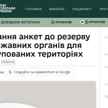
ГОЛОВНА
ВАКАНСІЇ
СОЦЗАХИСТ
ПРО 
ДОВІДНИК ВЕТЕРАНА
ння анкет до резерву
11
ржавних органів для
упованих територіях
11
НОВИНИ
11
Слідкуйте за АрміяInform в Google
хв.
11
10