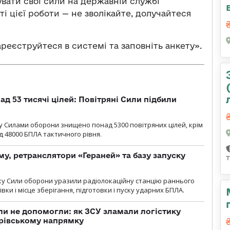
увати свої сили на державній службі
і цієї роботи — не зволікайте, долучайтеся
зареєструйтеся в системі та заповніть анкету».
ад 53 тисячі цілей: Повітряні Сили підбили
у Cилами оборони знищено понад 5300 повітряних цілей, крім
 48000 БПЛА тактичного рівня.
у, ретранслятори «Гераней» та базу запуску
року Сили оборони уразили радіолокаційну станцію раннього
ки і місце зберігання, підготовки і пуску ударних БПЛА.
и не допомогли: як ЗСУ зламали логістику
дрівському напрямку