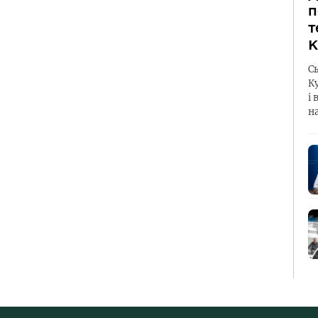
п
т
К
С
К
і 
н