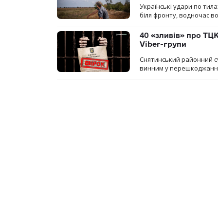
Українські удари по тила
біля фронту, водночас в
40 «зливів» про ТЦК
Viber-групи
Снятинський районний су
винним у перешкоджанні 