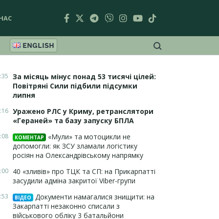
НАС
ENGLISH
:35
За місяць мінус понад 53 тисячі цілей:
Повітряні Сили підбили підсумки
липня
:16
Уражено РЛС у Криму, ретранслятори
«Гераней» та базу запуску БПЛА
:08
«Мули» та мотоцикли не
КОМЕНТАР
допомогли: як ЗСУ зламали логістику
росіян на Олександрівському напрямку
:00
40 «зливів» про ТЦК та СП: на Прикарпатті
засудили адміна закритої Viber-групи
:53
Документи намагалися знищити: на
ВІДЕО
Закарпатті незаконно списали з
військового обліку 3 батальйони