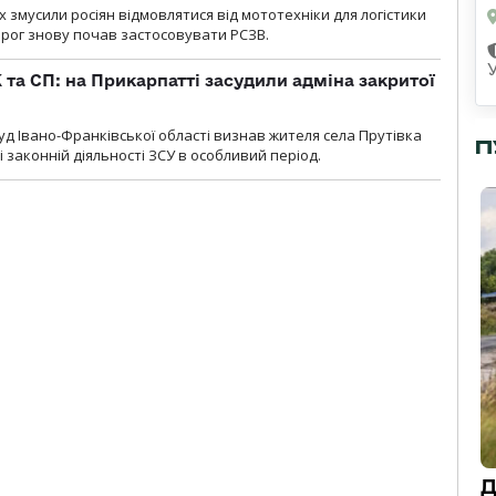
х змусили росіян відмовлятися від мототехніки для логістики
орог знову почав застосовувати РСЗВ.
 та СП: на Прикарпатті засудили адміна закритої
д Івано-Франківської області визнав жителя села Прутівка
П
законній діяльності ЗСУ в особливий період.
Д