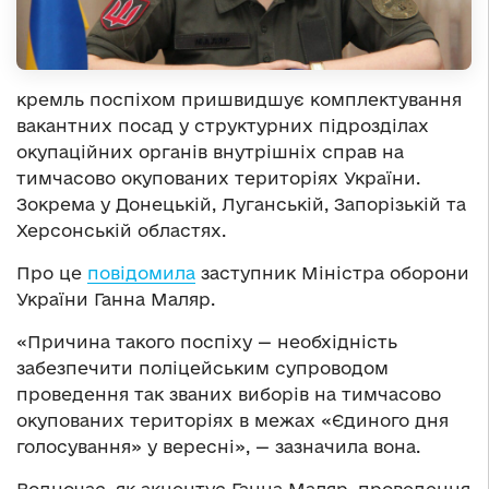
кремль
поспі
хом
пришвидшує комплектування
вакантних посад у структурних підрозділах
окупаційних органів внутрішніх справ на
тимчасово окупованих територіях України.
Зокрема у Донецькій, Луганській, Запорізькій та
Херсонській областях.
Про це
повідомила
заступник Міністра оборони
України Ганна Маляр.
«Причина такого поспіху — необхідність
забезпечити поліцейським супроводом
проведення так званих виборів на тимчасово
окупованих територіях в межах «Єдиного дня
голосування» у вересні», — зазначила вона.
Водночас, як акцентує Ганна Маляр, проведення