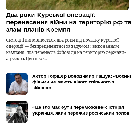
Два роки Курської операції:
перенесення війни на територію рф та
злам планів Кремля
Сьогодні виповнюється два роки від початку Курської
операції — безпрецедентної за задумом і виконанням
кампанії, яка перенесла бойові дії на територію держави-
агресора. Цей крок…
Актор і офіцер Володимир Ращук: «Воєнні
фільми не мають нічого спільного з
війною»
«Це зло має бути переможене»: історія
українця, який пережив російський полон