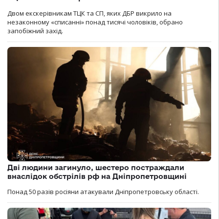
Двом екскерівникам ТЦК та СП, яких ДБР викрило на
незаконному «списанні» понад тисячі чоловіків, обрано
запобіжний захід.
Дві людини загинуло, шестеро постраждали
внаслідок обстрілів рф на Дніпропетровщині
Понад 50 разів росіяни атакували Дніпропетровську області.