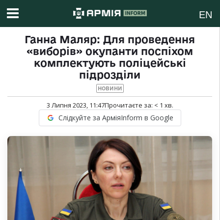
EN
Ганна Маляр: Для проведення
«виборів» окупанти поспіхом
комплектують поліцейські
підрозділи
НОВИНИ
3 Липня 2023, 11:47
Прочитаєте за:
< 1
хв.
Слідкуйте за АрміяInform в Google