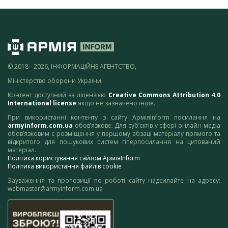
© 2018 - 2026, ІНФОРМАЦІЙНЕ АГЕНТСТВО,
Міністерство оборони України
Контент доступний за ліцензією
Creative Commons Attribution 4.0
International license
якщо не зазначено інше.
При використанні контенту з сайту АрміяInform посилання на
armyinform.com.ua
обов’язкове. Для суб’єктів у сфері онлайн-медіа
обов’язковим є розміщення у першому абзаці матеріалу прямого та
відкритого для пошукових систем гіперпосилання на цитований
матеріал.
Політика користування сайтом АрміяInform
Політика використання файлів cookie
Зауваження та пропозиції по роботі сайту надсилайте на адресу:
webmaster@armyinform.com.ua