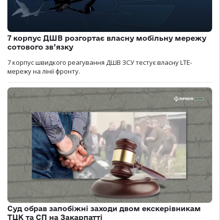
7 корпус ДШВ розгортає власну мобільну мережу
сотового зв’язку
7 корпус швидкого реагування ДШВ ЗСУ тестує власну LTE-
мережу на лінії фронту.
Суд обрав запобіжні заходи двом екскерівникам
ТЦК та СП на Закарпатті