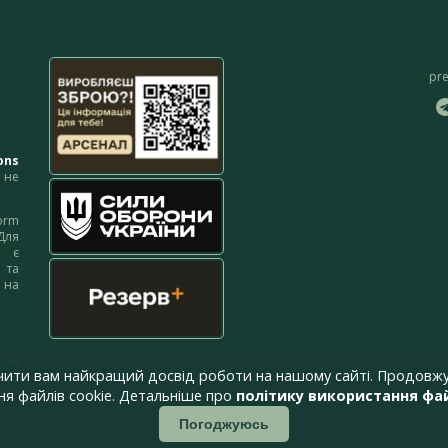
pr
ons
не
orm
Для
м є
 та
 на
 на
чити вам найкращий досвід роботи на нашому сайті. Продовжу
я файлів cookie. Детальніше про
політику використання фай
Погоджуюсь