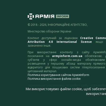
© 2018 - 2026, ІНФОРМАЦІЙНЕ АГЕНТСТВО,
Міністерство оборони України
Контент доступний за ліцензією
Creative Comm
Attribution 4.0 International license
якщо 
зазначено інше.
При використанні контенту з сайту АрміяInf
посилання на
armyinform.com.ua
обов’язкове. 
суб’єктів у сфері онлайн-медіа обов’язкови
розміщення у першому абзаці матеріалу прямого
відкритого для пошукових систем гіперпосилання
цитований матеріал.
Політика користування сайтом АрміяInform
Політика використання файлів cookie
Зауваження та пропозиції по роботі сайту надсилайте
Ми використовуємо файли cookie, щоб забезпе
адресу:
webmaster@armyinform.com.ua
використанн