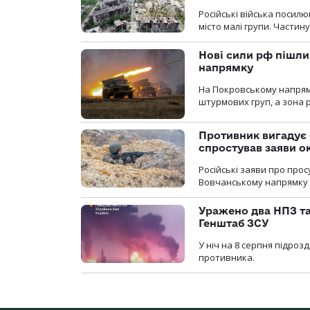
Російські війська посилю
місто малі групи. Частин
Нові сили рф пішли
напрямку
На Покровському напрямку
штурмових груп, а зона р
Противник вигадує 
спростував заяви о
Російські заяви про про
Вовчанському напрямку о
Уражено два НПЗ та
Генштаб ЗСУ
У ніч на 8 серпня підроз
противника.