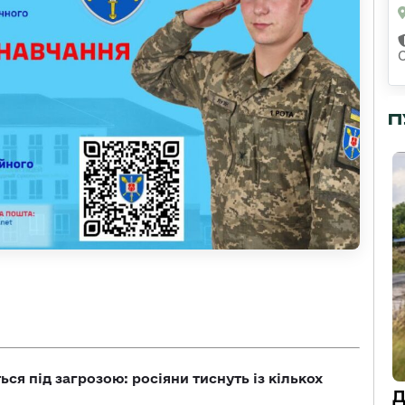
П
ся під загрозою: росіяни тиснуть із кількох
Д