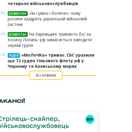
чотирьох військовослужбовців
:55
«Їм сумно і боляче»: чому
КОМЕНТАР
росіяни заздрять українській військовій
системі
:36
На Харківщині тривають бої за
КОМЕНТАР
Козачу Лопань: рф намагається заводити
окремі групи
:18
«МоЛоЧКа» триває: СБС уразили
ВІДЕО
ще 12 суден тіньового флоту рф у
Чорному та Азовському морях
ВСІ НОВИНИ
АКАНСІЇ
Стрілець-снайпер,
військовослужбовець