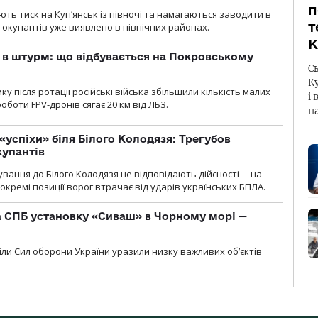
п
ють тиск на Куп’янськ із півночі та намагаються заводити в
т
у окупантів уже виявлено в північних районах.
К
 в штурм: що відбувається на Покровському
С
К
 після ротації російські війська збільшили кількість малих
і 
оботи FPV-дронів сягає 20 км від ЛБЗ.
н
«успіхи» біля Білого Колодязя: Трегубов
купантів
сування до Білого Колодязя не відповідають дійсності— на
кремі позиції ворог втрачає від ударів українських БПЛА.
 СПБ установку «Сиваш» в Чорному морі —
діли Сил оборони України уразили низку важливих об’єктів