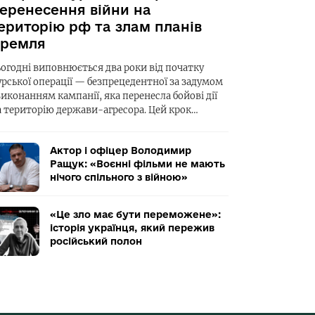
еренесення війни на
ериторію рф та злам планів
ремля
ьогодні виповнюється два роки від початку
урської операції — безпрецедентної за задумом
виконанням кампанії, яка перенесла бойові дії
а територію держави-агресора. Цей крок…
Актор і офіцер Володимир
Ращук: «Воєнні фільми не мають
нічого спільного з війною»
«Це зло має бути переможене»:
історія українця, який пережив
російський полон