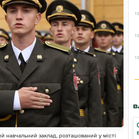
10
10
10
В
й навчальний заклад, розташований у місті