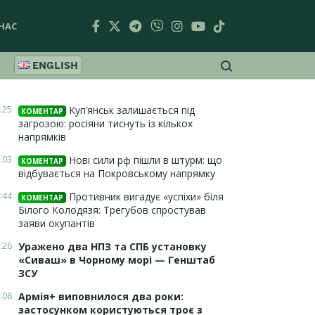
НАС
ENGLISH
:25
Куп’янськ залишається під
КОМЕНТАР
загрозою: росіяни тиснуть із кількох
напрямків
:03
Нові сили рф пішли в штурм: що
КОМЕНТАР
відбувається на Покровському напрямку
:44
Противник вигадує «успіхи» біля
КОМЕНТАР
Білого Колодязя: Трегубов спростував
заяви окупантів
:26
Уражено два НПЗ та СПБ установку
«Сиваш» в Чорному морі — Генштаб
ЗСУ
:08
Армія+ виповнилося два роки:
застосунком користуються троє з