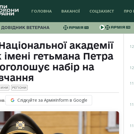
ГОЛОВНА
ВАКАНСІЇ
СОЦЗАХИСТ
ПРО 
ДОВІДНИК ВЕТЕРАНА
Національної академії
12
 імені гетьмана Петра
оголошує набір на
12
вчання
11
ВИНИ
РЕГІОНИ
Слідкуйте за АрміяInform в Google
хв.
11
11