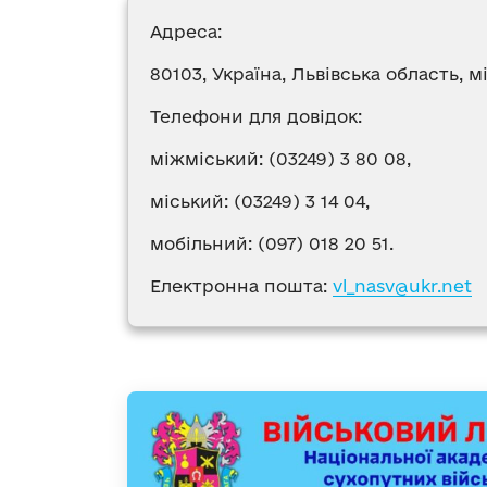
Адреса:
80103, Україна, Львівська область, м
Телефони для довідок:
міжміський: (03249) 3 80 08,
міський: (03249) 3 14 04,
мобільний: (097) 018 20 51.
Електронна пошта:
vl_nasv@ukr.net