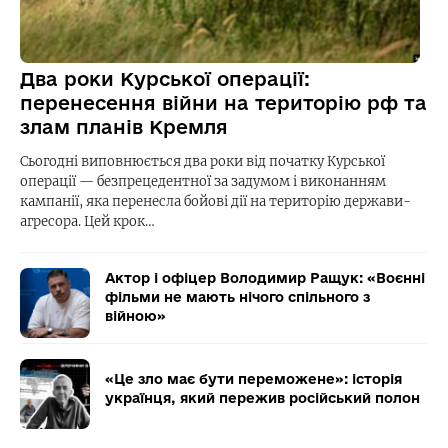
Два роки Курської операції:
перенесення війни на територію рф та
злам планів Кремля
Сьогодні виповнюється два роки від початку Курської
операції — безпрецедентної за задумом і виконанням
кампанії, яка перенесла бойові дії на територію держави-
агресора. Цей крок…
Актор і офіцер Володимир Ращук: «Воєнні
фільми не мають нічого спільного з
війною»
«Це зло має бути переможене»: історія
українця, який пережив російський полон