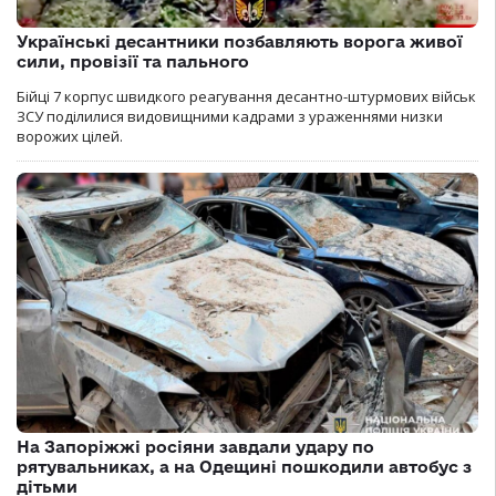
Українські десантники позбавляють ворога живої
сили, провізії та пального
Бійці 7 корпус швидкого реагування десантно-штурмових військ
ЗСУ поділилися видовищними кадрами з ураженнями низки
ворожих цілей.
На Запоріжжі росіяни завдали удару по
рятувальниках, а на Одещині пошкодили автобус з
дітьми