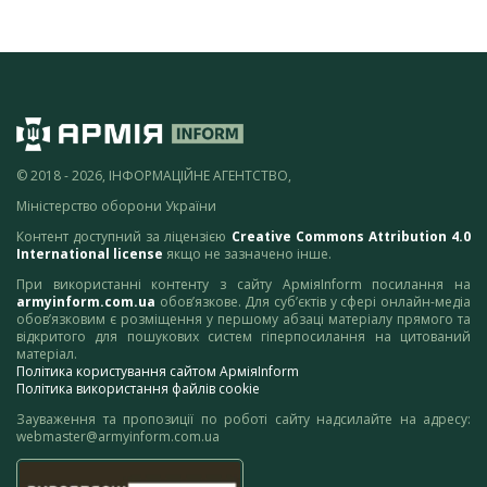
© 2018 - 2026, ІНФОРМАЦІЙНЕ АГЕНТСТВО,
Міністерство оборони України
Контент доступний за ліцензією
Creative Commons Attribution 4.0
International license
якщо не зазначено інше.
При використанні контенту з сайту АрміяInform посилання на
armyinform.com.ua
обов’язкове. Для суб’єктів у сфері онлайн-медіа
обов’язковим є розміщення у першому абзаці матеріалу прямого та
відкритого для пошукових систем гіперпосилання на цитований
матеріал.
Політика користування сайтом АрміяInform
Політика використання файлів cookie
Зауваження та пропозиції по роботі сайту надсилайте на адресу:
webmaster@armyinform.com.ua