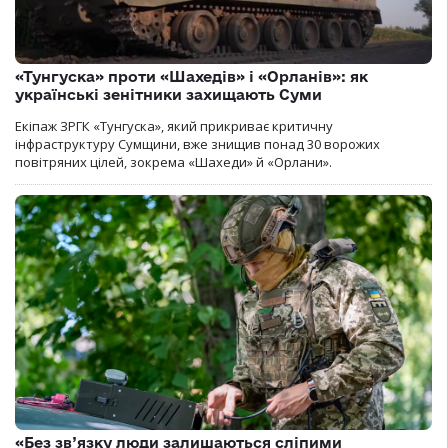
«Тунгуска» проти «Шахедів» і «Орланів»: як
українські зенітники захищають Суми
Екіпаж ЗРГК «Тунгуска», який прикриває критичну
інфраструктуру Сумщини, вже знищив понад 30 ворожих
повітряних цілей, зокрема «Шахеди» й «Орлани».
«Без зв’язку люди залишаються сліпими