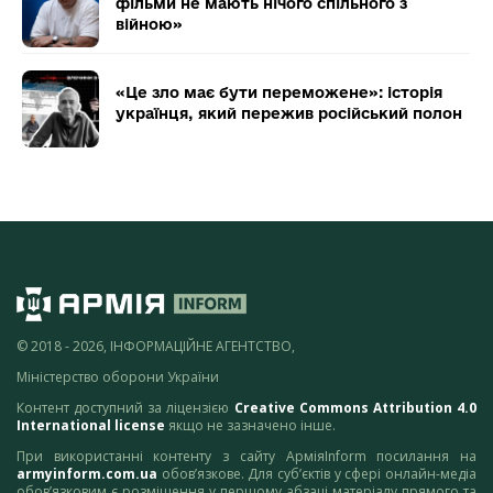
фільми не мають нічого спільного з
війною»
«Це зло має бути переможене»: історія
українця, який пережив російський полон
© 2018 - 2026, ІНФОРМАЦІЙНЕ АГЕНТСТВО,
Міністерство оборони України
Контент доступний за ліцензією
Creative Commons Attribution 4.0
International license
якщо не зазначено інше.
При використанні контенту з сайту АрміяInform посилання на
armyinform.com.ua
обов’язкове. Для суб’єктів у сфері онлайн-медіа
обов’язковим є розміщення у першому абзаці матеріалу прямого та