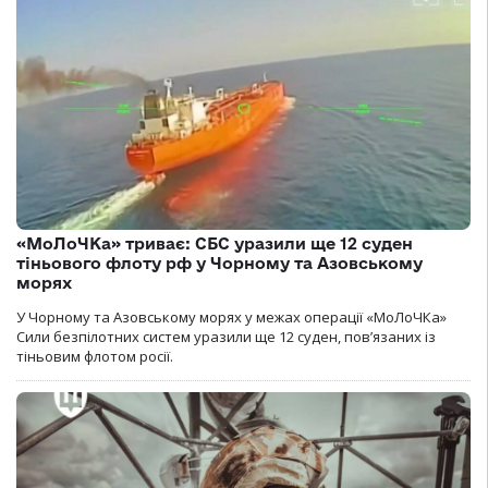
«МоЛоЧКа» триває: СБС уразили ще 12 суден
тіньового флоту рф у Чорному та Азовському
морях
У Чорному та Азовському морях у межах операції «МоЛоЧКа»
Сили безпілотних систем уразили ще 12 суден, пов’язаних із
тіньовим флотом росії.