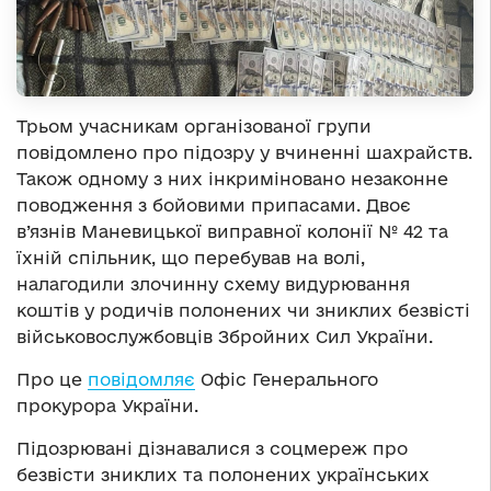
Трьом учасникам організованої групи
повідомлено про підозру у вчиненні шахрайств.
Також одному з них інкриміновано незаконне
поводження з бойовими припасами. Двоє
в’язнів Маневицької виправної колонії № 42 та
їхній спільник, що перебував на волі,
налагодили злочинну схему видурювання
коштів у родичів полонених чи зниклих безвісті
військовослужбовців Збройних Сил України.
Про це
повідомляє
Офіс Генерального
прокурора України.
Підозрювані дізнавалися з соцмереж про
безвісти зниклих та полонених українських