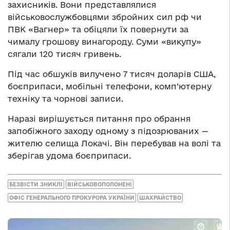
захисників. Вони представлялися
військовослужбовцями збройних сил рф чи
ПВК «Вагнер» та обіцяли їх повернути за
чималу грошову винагороду. Суми «викупу»
сягали 120 тисяч гривень.
Під час обшуків вилучено 7 тисяч доларів США,
боєприпаси, мобільні телефони, комп’ютерну
техніку та чорнові записи.
Наразі вирішується питання про обрання
запобіжного заходу одному з підозрюваних —
жителю селища Локачі. Він перебував на волі та
зберігав удома боєприпаси.
БЕЗВІСТИ ЗНИКЛІ
ВІЙСЬКОВОПОЛОНЕНІ
ОФІС ГЕНЕРАЛЬНОГО ПРОКУРОРА УКРАЇНИ
ШАХРАЙСТВО