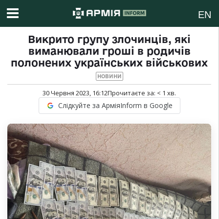
EN
Викрито групу злочинців, які
виманювали гроші в родичів
полонених українських військових
НОВИНИ
30 Червня 2023, 16:12
Прочитаєте за:
< 1
хв.
Слідкуйте за АрміяInform в Google