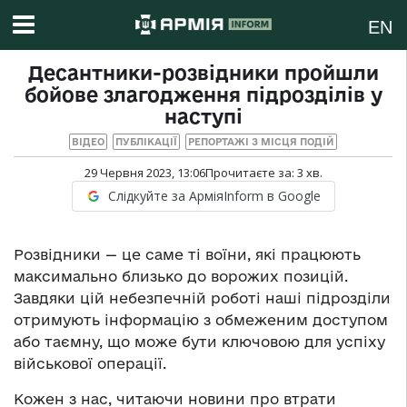
EN
Десантники-розвідники пройшли
бойове злагодження підрозділів у
наступі
ВІДЕО
ПУБЛІКАЦІЇ
РЕПОРТАЖІ З МІСЦЯ ПОДІЙ
29 Червня 2023, 13:06
Прочитаєте за:
3
хв.
Слідкуйте за АрміяInform в Google
Розвідники — це саме ті воїни, які працюють
максимально близько до ворожих позицій.
Завдяки цій небезпечній роботі наші підрозділи
отримують інформацію з обмеженим доступом
або таємну, що може бути ключовою для успіху
військової операції.
Кожен з нас, читаючи новини про втрати