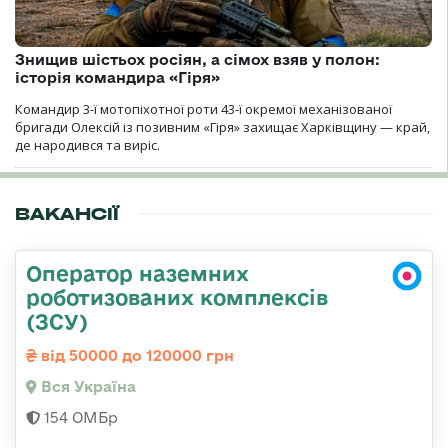
Знищив шістьох росіян, а сімох взяв у полон:
історія командира «Гіря»
Командир 3-ї мотопіхотної роти 43-ї окремої механізованої
бригади Олексій із позивним «Гіря» захищає Харківщину — край,
де народився та виріс.
ВАКАНСІЇ
Оператор наземних
роботизованих комплексів
(ЗСУ)
від 50000 до 120000 грн
Вся Україна
154 ОМБр