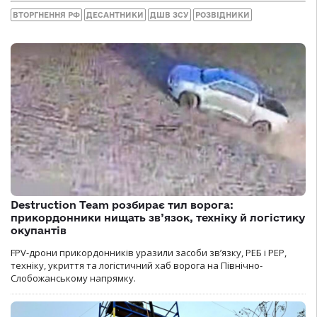
ВТОРГНЕННЯ РФ
ДЕСАНТНИКИ
ДШВ ЗСУ
РОЗВІДНИКИ
Destruction Team розбирає тил ворога:
прикордонники нищать зв’язок, техніку й логістику
окупантів
FPV-дрони прикордонників уразили засоби зв’язку, РЕБ і РЕР,
техніку, укриття та логістичний хаб ворога на Північно-
Слобожанському напрямку.