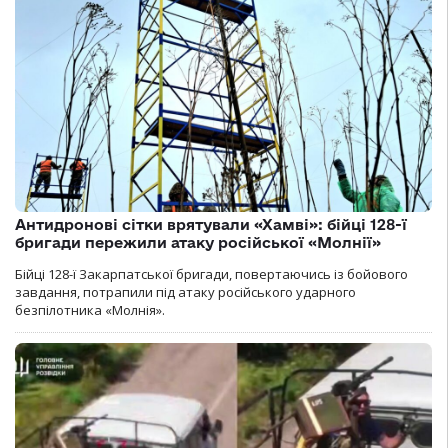
Антидронові сітки врятували «Хамві»: бійці 128-ї
бригади пережили атаку російської «Молнії»
Бійці 128-ї Закарпатської бригади, повертаючись із бойового
завдання, потрапили під атаку російського ударного
безпілотника «Молнія».