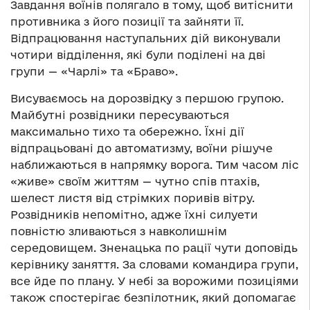
Завдання воїнів полягало в тому, щоб витіснити
противника з його позиції та зайняти її.
Відпрацювання наступальних дій виконували
чотири відділення, які були поділені на дві
групи — «Чарлі» та «Браво».
Висуваємось на дорозвідку з першою групою.
Майбутні розвідники пересуваються
максимально тихо та обережно. Їхні дії
відпрацьовані до автоматизму, воїни рішуче
наближаються в напрямку ворога. Тим часом ліс
«живе» своїм життям — чутно спів птахів,
шелест листя від стрімких поривів вітру.
Розвідників непомітно, адже їхні силуети
повністю зливаються з навколишнім
середовищем. Зненацька по рації чути доповідь
керівнику заняття. За словами командира групи,
все йде по плану. У небі за ворожими позиціями
також спостерігає безпілотник, який допомагає