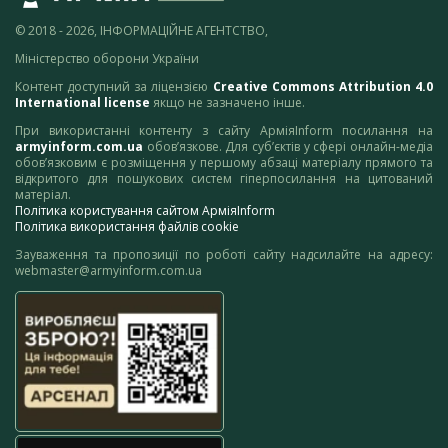
© 2018 - 2026, ІНФОРМАЦІЙНЕ АГЕНТСТВО,
Міністерство оборони України
Контент доступний за ліцензією
Creative Commons Attribution 4.0
International license
якщо не зазначено інше.
При використанні контенту з сайту АрміяInform посилання на
armyinform.com.ua
обов’язкове. Для суб’єктів у сфері онлайн-медіа
обов’язковим є розміщення у першому абзаці матеріалу прямого та
відкритого для пошукових систем гіперпосилання на цитований
матеріал.
Політика користування сайтом АрміяInform
Політика використання файлів cookie
Зауваження та пропозиції по роботі сайту надсилайте на адресу:
webmaster@armyinform.com.ua