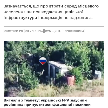
Зазначається, що про втрати серед місцевого
населення чи пошкодження цивільної
інфраструктури інформація не надходила.
ОБСТРІЛИ РФ
ОК «ПІВНІЧ»
СУМЩИНА
ЧЕРНІГІВЩИНА
Вигнали з туалету: українські FPV змусили
росіянина припуститися фатальної помилки