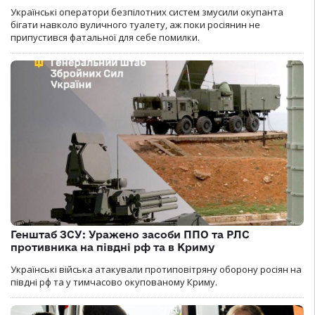
Українські оператори безпілотних систем змусили окупанта
бігати навколо вуличного туалету, аж поки росіянин не
припустився фатальної для себе помилки.
Генштаб ЗСУ: Уражено засоби ППО та РЛС
противника на півдні рф та в Криму
Українські війська атакували протиповітряну оборону росіян на
півдні рф та у тимчасово окупованому Криму.