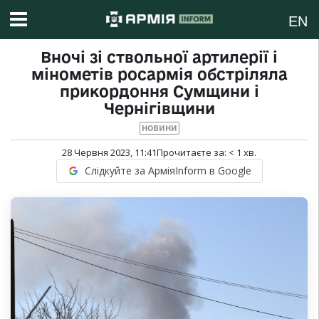
EN
Вночі зі ствольної артилерії і
мінометів росармія обстріляла
прикордоння Сумщини і
Чернігівщини
НОВИНИ
28 Червня 2023, 11:41
Прочитаєте за:
< 1
хв.
Слідкуйте за АрміяInform в Google