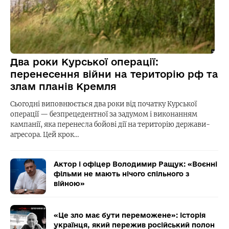
Два роки Курської операції:
перенесення війни на територію рф та
злам планів Кремля
Сьогодні виповнюється два роки від початку Курської
операції — безпрецедентної за задумом і виконанням
кампанії, яка перенесла бойові дії на територію держави-
агресора. Цей крок…
Актор і офіцер Володимир Ращук: «Воєнні
фільми не мають нічого спільного з
війною»
«Це зло має бути переможене»: історія
українця, який пережив російський полон