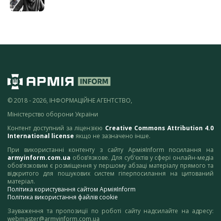
© 2018 - 2026, ІНФОРМАЦІЙНЕ АГЕНТСТВО,
Міністерство оборони України
Контент доступний за ліцензією
Creative Commons Attribution 4.0
International license
якщо не зазначено інше.
При використанні контенту з сайту АрміяInform посилання на
armyinform.com.ua
обов’язкове. Для суб’єктів у сфері онлайн-медіа
обов’язковим є розміщення у першому абзаці матеріалу прямого та
відкритого для пошукових систем гіперпосилання на цитований
матеріал.
Політика користування сайтом АрміяInform
Політика використання файлів cookie
Зауваження та пропозиції по роботі сайту надсилайте на адресу:
webmaster@armyinform.com.ua