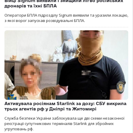
Бійці Signum виявили і знищили лігво російських
дронарів та їхні БПЛА
Оператори БПЛА підрозділу Signum виявили та уразили локацію,
з якої ворог запускав розвідувальні БПЛА.
Активувала росіянам Starlink за дозу: СБУ викрила
трьох агентів рф у Дніпрі та Житомирі
Служба безпеки України заблокувала ще дві схеми незаконної
реєстрації супутникових терміналів Starlink для збройних
угруповань рф.