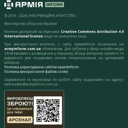
© 2018 - 2026, ІНФОРМАЦІЙНЕ АГЕНТСТВО,
Міністерство оборони України
Контент доступний за ліцензією
Creative Commons Attribution 4.0
International license
якщо не зазначено інше.
При використанні контенту з сайту АрміяInform посилання на
armyinform.com.ua
обов’язкове. Для суб’єктів у сфері онлайн-медіа
обов’язковим є розміщення у першому абзаці матеріалу прямого та
відкритого для пошукових систем гіперпосилання на цитований
матеріал.
Політика користування сайтом АрміяInform
Політика використання файлів cookie
Зауваження та пропозиції по роботі сайту надсилайте на адресу:
webmaster@armyinform.com.ua