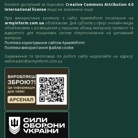
Контент доступний за ліцензією
Creative Commons Attribution 4.0
International license
якщо не зазначено інше.
При використанні контенту з сайту АрміяInform посилання на
armyinform.com.ua
обов’язкове. Для суб’єктів у сфері онлайн-медіа
обов’язковим є розміщення у першому абзаці матеріалу прямого та
відкритого для пошукових систем гіперпосилання на цитований
матеріал.
Політика користування сайтом АрміяInform
Політика використання файлів cookie
Зауваження та пропозиції по роботі сайту надсилайте на адресу:
webmaster@armyinform.com.ua