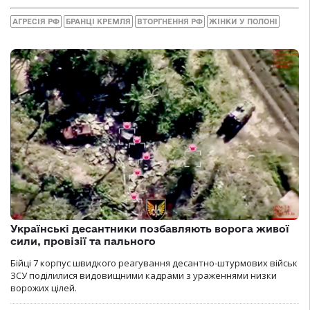
АГРЕСІЯ РФ
БРАНЦІ КРЕМЛЯ
ВТОРГНЕННЯ РФ
ЖІНКИ У ПОЛОНІ
Українські десантники позбавляють ворога живої
сили, провізії та пального
Бійці 7 корпус швидкого реагування десантно-штурмових військ
ЗСУ поділилися видовищними кадрами з ураженнями низки
ворожих цілей.