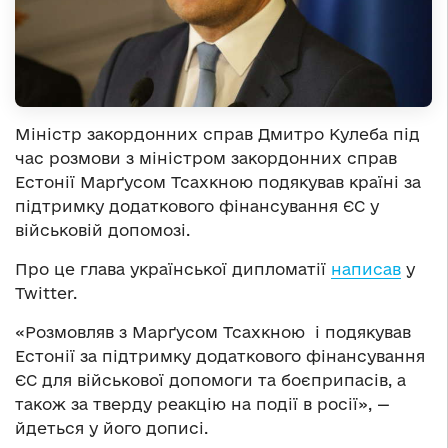
Міністр закордонних справ Дмитро Кулеба під
час розмови з міністром закордонних справ
Естонії Марґусом Тсахкною подякував країні за
підтримку додаткового фінансування ЄС у
військовій допомозі.
Про це глава української дипломатії
написав
у
Twitter.
«Розмовляв з Марґусом Тсахкною і подякував
Естонії за підтримку додаткового фінансування
ЄС для військової допомоги та боєприпасів, а
також за тверду реакцію на події в росії», —
йдеться у його дописі.