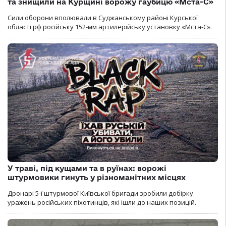
та знищили на Курщині ворожу гаубицю «Мста-С»
Сили оборони вполювали в Суджанському районі Курської
області рф російську 152-мм артилерійську установку «Мста-С».
У траві, під кущами та в руїнах: ворожі
штурмовики гинуть у різноманітних місцях
Дронарі 5-ї штурмової Київської бригади зробили добірку
уражень російських піхотинців, які ішли до наших позицій.