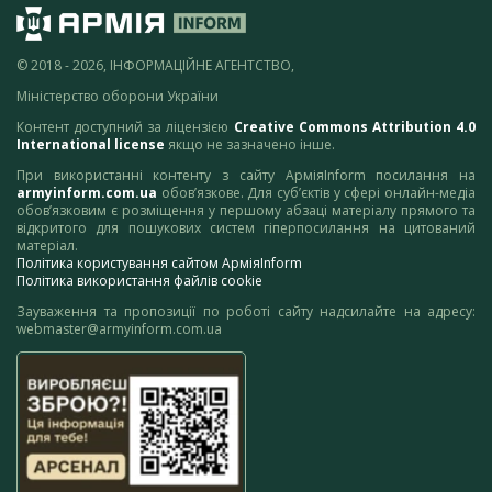
© 2018 - 2026, ІНФОРМАЦІЙНЕ АГЕНТСТВО,
Міністерство оборони України
Контент доступний за ліцензією
Creative Commons Attribution 4.0
International license
якщо не зазначено інше.
При використанні контенту з сайту АрміяInform посилання на
armyinform.com.ua
обов’язкове. Для суб’єктів у сфері онлайн-медіа
обов’язковим є розміщення у першому абзаці матеріалу прямого та
відкритого для пошукових систем гіперпосилання на цитований
матеріал.
Політика користування сайтом АрміяInform
Політика використання файлів cookie
Зауваження та пропозиції по роботі сайту надсилайте на адресу:
webmaster@armyinform.com.ua