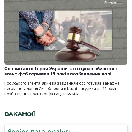
Спалив авто Героя України та готував вбивство:
агент фсб отримав 15 років позбавлення волі
Російського агента, який за завданням фсб готував замах на
високопосадовця Сил оборони в Києві, засудили до 15 років
позбавлення волі з конфіскацією майна.
ВАКАНСІЇ
Senior Data Analyst