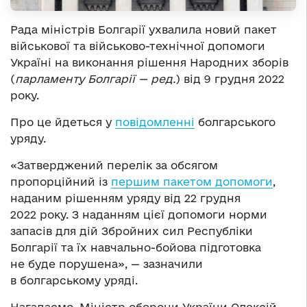
Рада міністрів Болгарії ухвалила новий пакет
військової та військово-технічної допомоги
Україні на виконання рішення Народних зборів
(
парламенту Болгарії
— ред.
) від 9 грудня 2022
року.
Про це йдеться у
повідомленні
болгарського
уряду.
«Затверджений перелік за обсягом
пропорційний із
першим пакетом допомоги
,
наданим рішенням уряду від 22 грудня
2022 року. З наданням цієї допомоги норми
запасів для дій Збройних сил Республіки
Болгарії та їх навчально-бойова підготовка
не буде порушена», — зазначили
в болгарському уряді.
Нагадаємо, Міністр оборони України Олексій