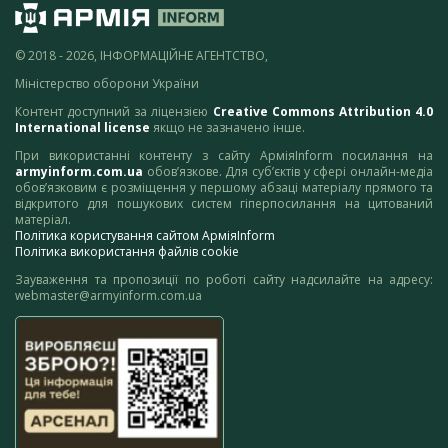
© 2018 - 2026, ІНФОРМАЦІЙНЕ АГЕНТСТВО,
Міністерство оборони України
Контент доступний за ліцензією
Creative Commons Attribution 4.0
International license
якщо не зазначено інше.
При використанні контенту з сайту АрміяInform посилання на
armyinform.com.ua
обов’язкове. Для суб’єктів у сфері онлайн-медіа
обов’язковим є розміщення у першому абзаці матеріалу прямого та
відкритого для пошукових систем гіперпосилання на цитований
матеріал.
Політика користування сайтом АрміяInform
Політика використання файлів cookie
Зауваження та пропозиції по роботі сайту надсилайте на адресу:
webmaster@armyinform.com.ua