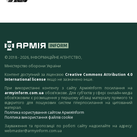
© 2018 - 2026, ІНФОРМАЦІЙНЕ АГЕНТСТВО,
Міністерство оборони України
Контент доступний за ліцензією
Creative Commons Attribution 4.0
International license
якщо не зазначено інше.
При використанні контенту з сайту АрміяInform посилання на
armyinform.com.ua
обов’язкове. Для суб’єктів у сфері онлайн-медіа
обов’язковим є розміщення у першому абзаці матеріалу прямого та
відкритого для пошукових систем гіперпосилання на цитований
матеріал.
Політика користування сайтом АрміяInform
Політика використання файлів cookie
Зауваження та пропозиції по роботі сайту надсилайте на адресу:
webmaster@armyinform.com.ua