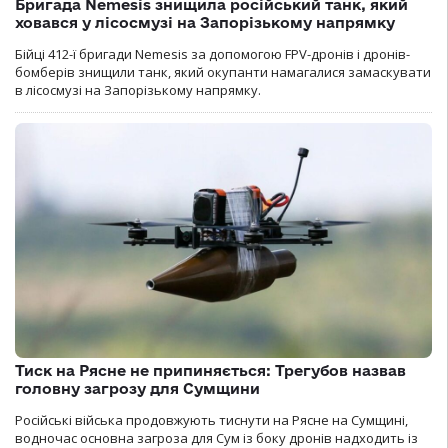
Бригада Nemesis знищила російський танк, який
ховався у лісосмузі на Запорізькому напрямку
Бійці 412-ї бригади Nemesis за допомогою FPV-дронів і дронів-
бомберів знищили танк, який окупанти намагалися замаскувати
в лісосмузі на Запорізькому напрямку.
Тиск на Рясне не припиняється: Трегубов назвав
головну загрозу для Сумщини
Російські війська продовжують тиснути на Рясне на Сумщині,
водночас основна загроза для Сум із боку дронів надходить із