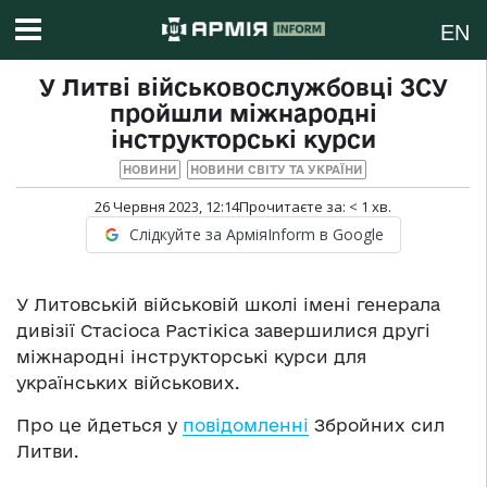
EN
У Литві військовослужбовці ЗСУ
пройшли міжнародні
інструкторські курси
НОВИНИ
НОВИНИ СВІТУ ТА УКРАЇНИ
26 Червня 2023, 12:14
Прочитаєте за:
< 1
хв.
Слідкуйте за АрміяInform в Google
У Литовській військовій школі імені генерала
дивізії Стасіоса Растікіса завершилися другі
міжнародні інструкторські курси для
українських військових.
Про це йдеться у
повідомленні
Збройних сил
Литви.