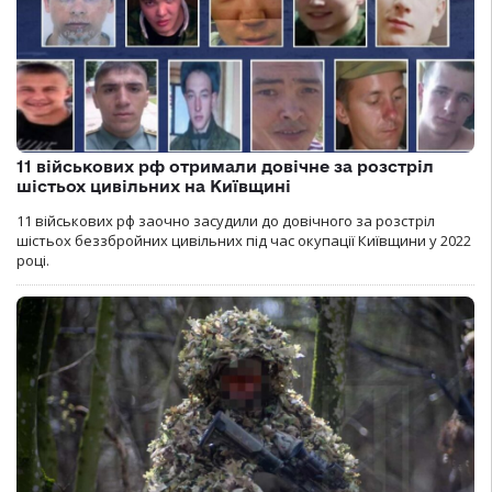
11 військових рф отримали довічне за розстріл
шістьох цивільних на Київщині
11 військових рф заочно засудили до довічного за розстріл
шістьох беззбройних цивільних під час окупації Київщини у 2022
році.