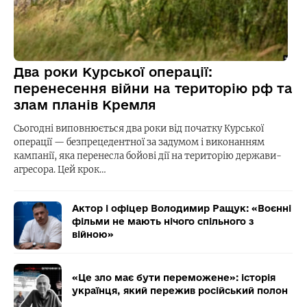
Два роки Курської операції:
перенесення війни на територію рф та
злам планів Кремля
Сьогодні виповнюється два роки від початку Курської
операції — безпрецедентної за задумом і виконанням
кампанії, яка перенесла бойові дії на територію держави-
агресора. Цей крок…
Актор і офіцер Володимир Ращук: «Воєнні
фільми не мають нічого спільного з
війною»
«Це зло має бути переможене»: історія
українця, який пережив російський полон