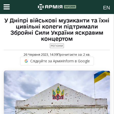
EN
У Дніпрі військові музиканти та їхні
цивільні колеги підтримали
Збройні Сили України яскравим
концертом
РЕГІОНИ
26 Червня 2023, 14:39
Прочитаєте за:
2
хв.
Слідкуйте за АрміяInform в Google