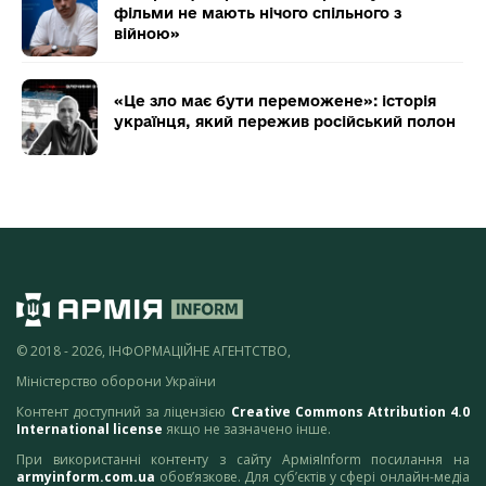
фільми не мають нічого спільного з
війною»
«Це зло має бути переможене»: історія
українця, який пережив російський полон
© 2018 - 2026, ІНФОРМАЦІЙНЕ АГЕНТСТВО,
Міністерство оборони України
Контент доступний за ліцензією
Creative Commons Attribution 4.0
International license
якщо не зазначено інше.
При використанні контенту з сайту АрміяInform посилання на
armyinform.com.ua
обов’язкове. Для суб’єктів у сфері онлайн-медіа