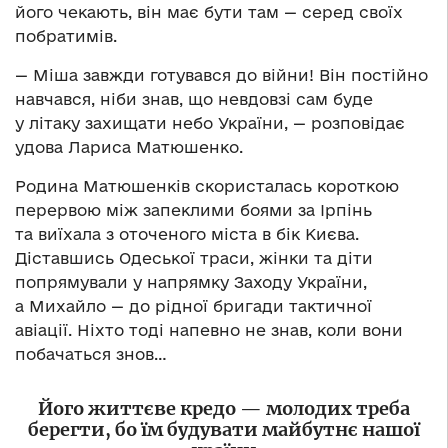
його чекають, він має бути там — серед своїх
побратимів.
— Міша завжди готувався до війни! Він постійно
навчався, ніби знав, що невдовзі сам буде
у літаку захищати небо України, — розповідає
удова Лариса Матюшенко.
Родина Матюшенків скористалась короткою
перервою між запеклими боями за Ірпінь
та виїхала з оточеного міста в бік Києва.
Діставшись Одеської траси, жінки та діти
попрямували у напрямку Заходу України,
а Михайло — до рідної бригади тактичної
авіації. Ніхто тоді напевно не знав, коли вони
побачаться знов…
Його життєве кредо — молодих треба
берегти, бо їм будувати майбутнє нашої