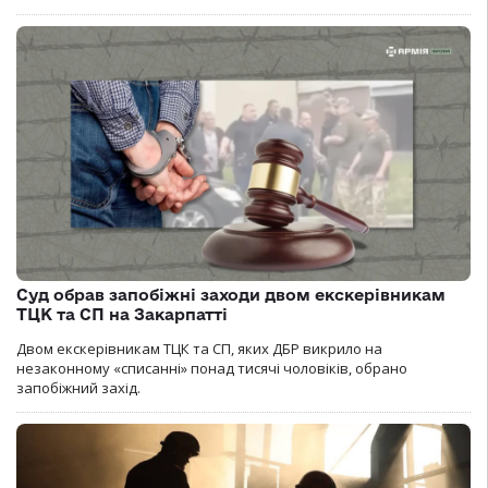
Суд обрав запобіжні заходи двом екскерівникам
ТЦК та СП на Закарпатті
Двом екскерівникам ТЦК та СП, яких ДБР викрило на
незаконному «списанні» понад тисячі чоловіків, обрано
запобіжний захід.