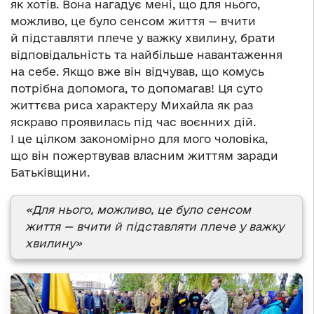
як хотів. Вона нагадує мені, що для нього,
можливо, це було сенсом життя — вчити
й підставляти плече у важку хвилину, брати
відповідальність та найбільше навантаження
на себе. Якщо вже він відчував, що комусь
потрібна допомога, то допомагав! Ця суто
життєва риса характеру Михайла як раз
яскраво проявилась під час воєнних дій.
І це цілком закономірно для мого чоловіка,
що він пожертвував власним життям заради
Батьківщини.
«Для нього, можливо, це було сенсом
життя — вчити й підставляти плече у важку
хвилину»