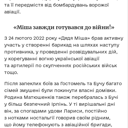
та її передмістя від бомбардувань ворожої
авіації.
«Міша завжди готувався до війни!»
З 24 лютого 2022 року «Дядя Міша» брав активну
участь у створенні барикад на шляхах наступу
противника, у проведенні розвідувальних дій,
у корегуванні вогню української авіації
та артилерії по скупченнях російських військ
тощо.
Після запеклих боїв за Гостомель та Бучу багато
сімей змушені були покинути власні домівки.
Родина Матюшенків також перебралась з Бучі
у більш безпечний Ірпінь. У ті вирішальні дні
він, за спогадами удови Лариси, постійно
з нотками ностальгії говорив своїм рідним,
що йому телефонують з авіаційної бригади,