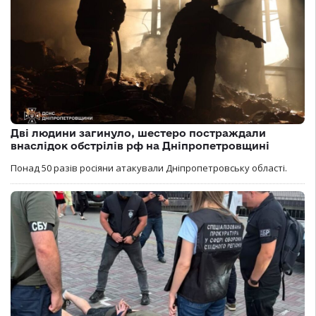
Дві людини загинуло, шестеро постраждали
внаслідок обстрілів рф на Дніпропетровщині
Понад 50 разів росіяни атакували Дніпропетровську області.