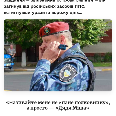
завдання — звільнення острова Зміїний — він
загинув від російських засобів ППО,
встигнувши уразити ворожу ціль…
«Називайте мене не «пане полковнику»,
а просто — «Дядя Міша»