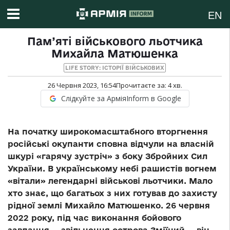
EN
Пам’яті військового льотчика
Михайла Матюшенка
LIFE STORY: ІСТОРІЇ ВІЙСЬКОВИХ
26 Червня 2023, 16:54
Прочитаєте за:
4
хв.
Слідкуйте за АрміяInform в Google
На початку широкомасштабного вторгнення
російські окупанти сповна відчули на власній
шкурі «гарячу зустріч» з боку Збройних Сил
України. В українському небі рашистів вогнем
«вітали» легендарні військові льотчики. Мало
хто знає, що багатьох з них готував до захисту
рідної землі Михайло Матюшенко.
26 червня
2022 року, під час виконання бойового