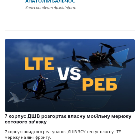
АНАТОЛІЙ БАЛЬЧОС
Кореспондент АрміяInform
7 корпус ДШВ розгортає власну мобільну мережу
сотового зв’язку
7 корпус швидкого реагування ДШВ ЗСУ тестує власну LTE-
мережу на лінії фронту.