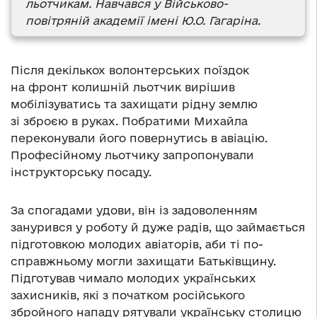
льотчикам. Навчався у Військово-
повітряній академії імені Ю.О. Гагаріна.
Після декількох волонтерських поїздок
на фронт колишній льотчик вирішив
мобілізуватись та захищати рідну землю
зі зброєю в руках. Побратими Михайла
переконували його повернутись в авіацію.
Професійному льотчику запропонували
інструкторську посаду.
За спогадами удови, він із задоволенням
занурився у роботу й дуже радів, що займається
підготовкою молодих авіаторів, аби ті по-
справжньому могли захищати Батьківщину.
Підготував чимало молодих українських
захисників, які з початком російського
збройного нападу рятували українську столицю