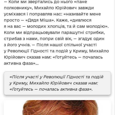
— Коли ми звертались до нього «пане
полковнику», Михайло Юрійович завжди
усміхався і поправляв нас: «називайте мене
просто — «Дядя Міша». Каже, «дивлюся
я на вас — молодих хлопців, та й сам молодію».
Коли ми відпрацьовували парашутні стрибки,
стрибав з нами, попри свій вік, — згадує один
з його учнів. — Після нашої спільної участі
у Революції Гідності та подій у Криму, Михайло
Юрійович сказав нам: «Готуйтесь — почалась
активна фаза»…
«Після участі у Революції Гідності та подій
у Криму, Михайло Юрійович сказав нам:
«Готуйтесь — почалась активна фаза».